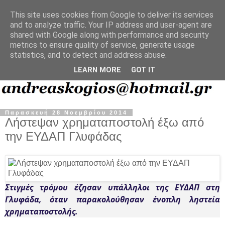
This site uses cookies from Google to deliver its services
and to analyze traffic. Your IP address and user-agent are
shared with Google along with performance and security
metrics to ensure quality of service, generate usage
statistics, and to detect and address abuse.
LEARN MORE
GOT IT
Παρασκευή 28 Νοεμβρίου 2014
Λήστεψαν χρηματαποστολή έξω από
την ΕΥΔΑΠ Γλυφάδας
Στιγμές τρόμου έζησαν υπάλληλοι της ΕΥΔΑΠ στη
Γλυφάδα, όταν παρακολούθησαν ένοπλη ληστεία
χρηματαποστολής.