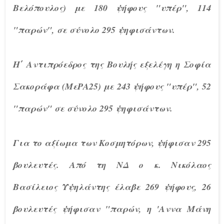
Βελόπουλος) με 180 ψήφους "υπέρ", 114
"παρών", σε σύνολο 295 ψηφισάντων.
Η΄ Αντιπρόεδρος της Βουλής εξελέγη η Σοφία
Σακοράφα (ΜεΡΑ25) με 243 ψήφους "υπέρ", 52
"παρών" σε σύνολο 295 ψηφισάντων.
Για το αξίωμα των Κοσμητόρων, ψήφισαν 295
βουλευτές. Από τη ΝΔ ο κ. Νικόλαος
Βασίλειος Υψηλάντης έλαβε 269 ψήφους, 26
βουλευτές ψήφισαν "παρών, η 'Αννα Μάνη