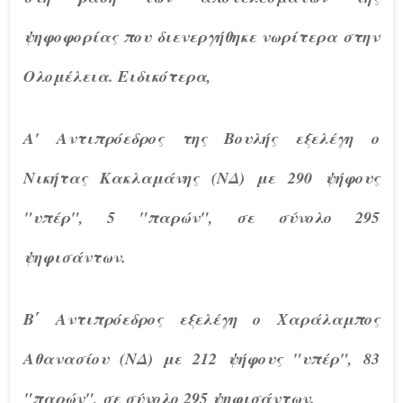
ψηφοφορίας που διενεργήθηκε νωρίτερα στην
Ολομέλεια. Ειδικότερα,
Α' Αντιπρόεδρος της Βουλής εξελέγη ο
Νικήτας Κακλαμάνης (ΝΔ) με 290 ψήφους
"υπέρ", 5 "παρών", σε σύνολο 295
ψηφισάντων.
Β΄ Αντιπρόεδρος εξελέγη ο Χαράλαμπος
Αθανασίου (ΝΔ) με 212 ψήφους "υπέρ", 83
"παρών", σε σύνολο 295 ψηφισάντων.