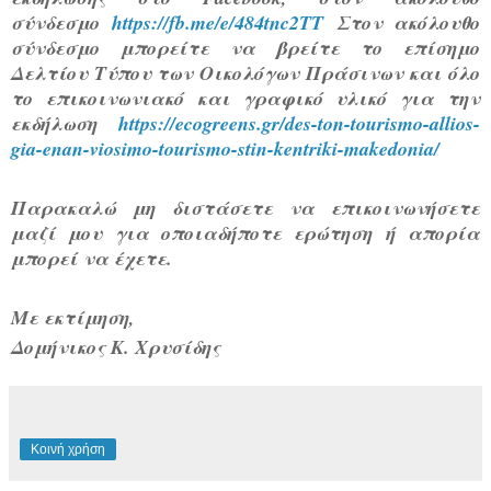
σύνδεσμο
https://fb.me/e/484tnc2TT
Στον ακόλουθο
σύνδεσμο μπορείτε να βρείτε το επίσημο
Δελτίου Τύπου των Οικολόγων Πράσινων και όλο
το επικοινωνιακό και γραφικό υλικό για την
εκδήλωση
https://ecogreens.gr/des-ton-tourismo-allios-
gia-enan-viosimo-tourismo-stin-kentriki-makedonia/
Παρακαλώ μη διστάσετε να επικοινωνήσετε
μαζί μου για οποιαδήποτε ερώτηση ή απορία
μπορεί να έχετε.
Με εκτίμηση,
Δομήνικος Κ. Χρυσίδης
Κοινή χρήση