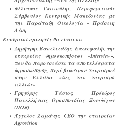
Αρχισυντάκτης «Νέα της Πέλλας»
Φίλιππος Γκανούλης
, Περιφερειακός
Σύμβουλος Κεντρικής Μακεδονίας με
την Παράταξη Οικολογία - Πράσινη
Λύση
Κεντρικοί ομιλητές θα είναι οι:
Δημήτρης Βασιλειάδης
, Επικεφαλής της
εταιρείας δημοσκοπήσεων «Interview»,
που θα παρουσιάσει τα αποτελέσματα
δημοσκόπησης περί βιώσιμου τουρισμού
στην Ελλάδα «Δες τον τουρισμό
αλλιώς»
Γρηγόρης Τάσιος
, Πρόεδρος
Πανελλήνιας Ομοσπονδίας Ξενοδόχων
(ΠΟΞ)
Άγγελος Ζαμάνης
, CEO της εταιρείας
Agrovision