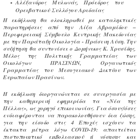
Αλέξανδρος Μυλωνάς
, Πρόεδρος του
Ορειβατικού Συλλόγου Αριδαίας
Η εκδήλωση θα ολοκληρωθεί με καταληκτικές
παρατηρήσεις από την
Λίζα Αβραμίδου
–
Περιφερειακή Σύμβουλο Κεντρικής Μακεδονίας
με την Παράταξη Οικολογία - Πράσινη Λύση. Την
συζήτηση θα συντονίσει ο
Δομήνικος Κ. Χρυσίδης
,
Μέλος της Πολιτικής Γραμματείας των
Οικολόγων ΠΡΑΣΙΝΩΝ, Οργανωτικός
Γραμματέας του Μεσογειακού Δικτύου των
Ευρωπαίων Πρασίνων.
Η εκδήλωση διοργανώνεται σε συνεργασία με
την καθημερινή εφημερίδα τα
«Νέα της
Πέλλας»
, ως χορηγό επικοινωνίας.
Για όσους/όσες
ενδιαφέρονται να παρακολουθήσουν δια ζώσης,
για την είσοδο στις 4 Εποχές ισχύουν τα
έκτακτα μέτρα λόγω COVID-19: απαιτείται
πιστοποιητικό εμβολιασμού ή νόσησης και