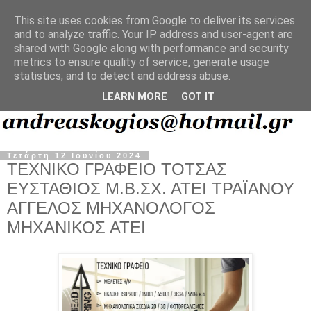
This site uses cookies from Google to deliver its services
and to analyze traffic. Your IP address and user-agent are
shared with Google along with performance and security
metrics to ensure quality of service, generate usage
statistics, and to detect and address abuse.
LEARN MORE
GOT IT
Τετάρτη 12 Ιουνίου 2024
ΤΕΧΝΙΚΟ ΓΡΑΦΕΙΟ ΤΟΤΣΑΣ
ΕΥΣΤΑΘΙΟΣ Μ.Β.ΣΧ. ΑΤΕΙ ΤΡΑΪΑΝΟΥ
ΑΓΓΕΛΟΣ ΜΗΧΑΝΟΛΟΓΟΣ
ΜΗΧΑΝΙΚΟΣ ΑΤΕΙ