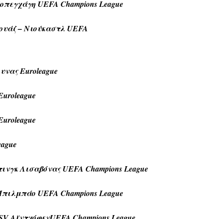
πεγχάγη UEFA Champions League
ουάζ – Νιούκαστλ UEFA
υνας Euroleague
Euroleague
Euroleague
eague
ινγκ Λισαβόνας UEFA Champions League
πιλμπάο UEFA Champions League
SV ΑϊντχόφενUEFA Champions League