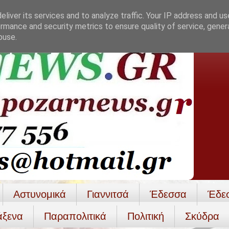
liver its services and to analyze traffic. Your IP address and u
rmance and security metrics to ensure quality of service, gene
buse.
Αστυνομικά
Γιαννιτσά
Έδεσσα
Έδε
άξενα
Παραπολιτικά
Πολιτική
Σκύδρα