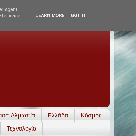
ser-agent
rate usage
LEARN MORE
GOT IT
σσα Αλμωπία
Ελλάδα
Κόσμος
Τεχνολογία