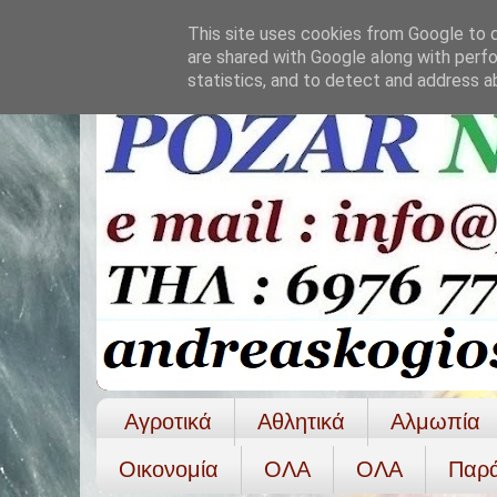
This site uses cookies from Google to de
are shared with Google along with perfo
statistics, and to detect and address a
Αγροτικά
Αθλητικά
Αλμωπία
Οικονομία
ΟΛΑ
ΟΛA
Παρ