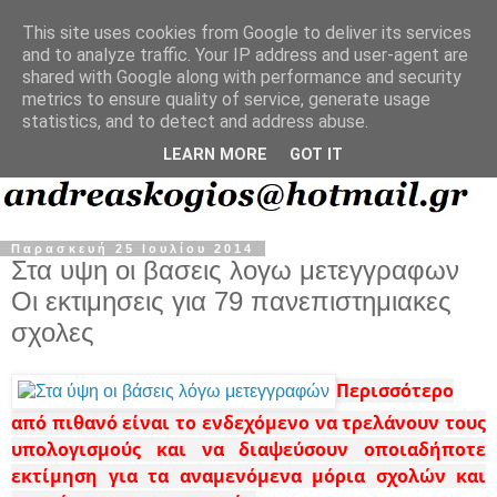
This site uses cookies from Google to deliver its services
and to analyze traffic. Your IP address and user-agent are
shared with Google along with performance and security
metrics to ensure quality of service, generate usage
statistics, and to detect and address abuse.
LEARN MORE
GOT IT
Παρασκευή 25 Ιουλίου 2014
Στα υψη οι βασεις λογω μετεγγραφων
Οι εκτιμησεις για 79 πανεπιστημιακες
σχολες
Περισσότερο
από πιθανό είναι το ενδεχόμενο να τρελάνουν τους
υπολογισμούς και να διαψεύσουν οποιαδήποτε
εκτίμηση για τα αναμενόμενα μόρια σχολών και