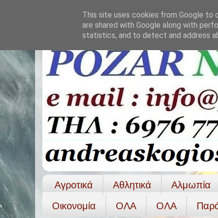
This site uses cookies from Google to de
are shared with Google along with perfo
statistics, and to detect and address a
Αγροτικά
Αθλητικά
Αλμωπία
Οικονομία
ΟΛΑ
ΟΛA
Παρ