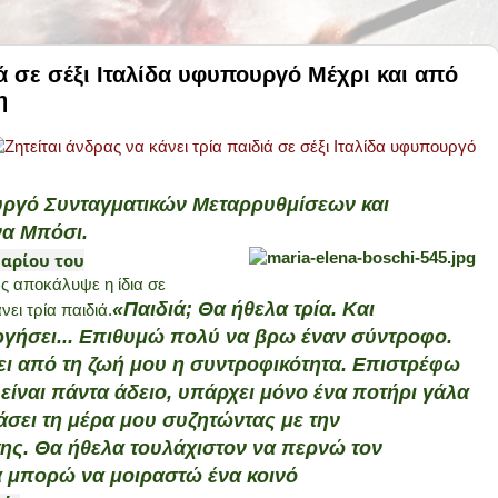
ιά σε σέξι Ιταλίδα υφυπουργό Μέχρι και από
η
ουργό Συνταγματικών Μεταρρυθμίσεων και
να Μπόσι.
υαρίου του
ως αποκάλυψε η ίδια σε
«Παιδιά; Θα ήθελα τρία. Και
νει τρία παιδιά.
ργήσει... Επιθυμώ πολύ να βρω έναν σύντροφο.
πει από τη ζωή μου η συντροφικότητα. Επιστρέφω
ι είναι πάντα άδειο, υπάρχει μόνο ένα ποτήρι γάλα
άσει τη μέρα μου συζητώντας με την
της. Θα ήθελα τουλάχιστον να περνώ τον
α μπορώ να μοιραστώ ένα κοινό