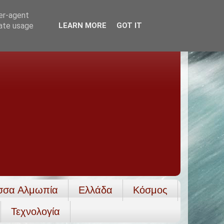
ser-agent
rate usage
LEARN MORE
GOT IT
σσα Αλμωπία
Ελλάδα
Κόσμος
Τεχνολογία