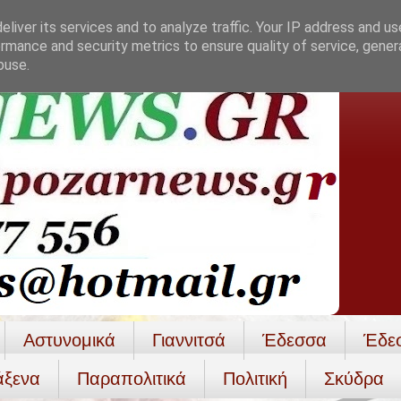
liver its services and to analyze traffic. Your IP address and u
rmance and security metrics to ensure quality of service, gene
buse.
Αστυνομικά
Γιαννιτσά
Έδεσσα
Έδε
άξενα
Παραπολιτικά
Πολιτική
Σκύδρα