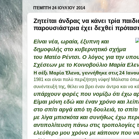
ΠΈΜΠΤΗ 24 ΙΟΥΛΊΟΥ 2014
Ζητείται άνδρας να κάνει τρία παιδ
παρουσιάστρια έχει δεχθεί πρότασ
Είναι νέα, ωραία, έξυπνη και
δημοφιλής στο κυβερνητικό σχήμα
του Ματέο Ρέντσι. Ο λόγος για την υπ
Σχέσεων με το Κοινοβούλιο Μαρία Ελε
Η σέξι Μαρία Έλενα, γεννήθηκε στις 24 Ιανο
1981 και είναι πολύ περιζήτητη νύφη! Μάλιστα όπ
συνέντευξή της, θέλει να βρει έναν άντρα και να κά
υπάρχουν φορές που νομίζω ότι έχω α
Είμαι μόνη εδώ και έναν χρόνο και λεί
στο σπίτι αργά από τη δουλειά, το σπίτ
με λίγα μπισκότα και συνήθως έχω περ
αντιπολίτευση πάνω στις τροπολογίες 
ελεύθερο μου χρόνο με κάποιον που ν