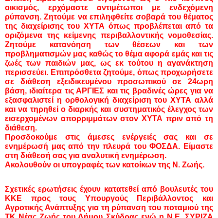
οικισμός, ερχόμαστε αντιμέτωποι με ενδεχόμενη
ρύπανση. Ζητούμε να επιληφθείτε σοβαρά του θέματος
της διαχείρισης του ΧΥΤΑ όπως προβλέπεται από τα
οριζόμενα της κείμενης περιβαλλοντικής νομοθεσίας.
Ζητούμε κατανόηση των θέσεων και των
προβληματισμών μας καθώς το θέμα αφορά εμάς και τις
ζωές των παιδιών μας, ως εκ τούτου η αγανάκτηση
περισσεύει. Επιπρόσθετα ζητούμε, όπως προχωρήσετε
σε διάθεση εξειδικευμένου προσωπικού σε 24ωρη
βάση, ιδιαίτερα τις ΑΡΓΙΕΣ και τις βραδινές ώρες για να
εξασφαλιστεί η ορθολογική διαχείριση του ΧΥΤΑ αλλά
και να τηρηθεί ο διαρκής και συστηματικός έλεγχος των
εισερχομένων απορριμμάτων στον ΧΥΤΑ πριν από τη
διάθεση.
Προσδοκούμε στις άμεσες ενέργειές σας και σε
ενημέρωσή μας από την πλευρά του ΦΟΣΔΑ. Είμαστε
στη διάθεσή σας για αναλυτική ενημέρωση.
Ακολουθούν οι υπογραφές των κατοίκων της Ν. Ζωής.
Σχετικές ερωτήσεις έχουν κατατεθεί από βουλευτές του
ΚΚΕ προς τους Υπουργούς Περιβάλλοντος και
Αγροτικής Ανάπτυξης για τη ρύπανση του ποταμιού της
ΤΚ Νέας Ζωής του Δήμου Σκύδρας ενώ η Ν.Ε. ΣΥΡΙΖΑ