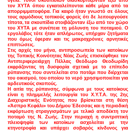
υγεία. Τόνοι σκουπιδιών διασκορπίζονταν έξω από
τον ΧΥΤΑ όπου εγκαταλείπονται κάθε μέρα από τα
απορριμματοφόρα. Για καιρό ήταν γνωστό σε όλους
τους αρμόδιους τοπικούς φορείς ότι δε λειτουργούσε
τίποτα, τα σκουπίδια στοιβάζονταν έξω από τον χώρο
του ΧΥΤΑ με συνέπεια τη μόλυνση του ποταμιού. Ο
εργολάβος τότε ήταν απλήρωτος, υπήρχαν ζητήματα
που όμως έφεραν και τις μακροχρόνιες αρνητικές
επιπτώσεις.
Στις αρχές του μήνα, αντιπροσωπεία των κατοίκων
της Τοπικής Κοινότητας Νέας Ζωής επισκέφθηκε τον
Αντιπεριφερειάρχη Πέλλας Θεόδωρο Θεοδωρίδη
εκφράζοντας τη δυσφορία σχετικά με το επίπεδο
ρύπανσης που συντελείται στο ποτάμι που διέρχεται
του οικισμού, του οποίου το νερό χρησιμοποιείται για
αρδευτικούς σκοπούς.
Η αιτία της ρύπανσης, σύμφωνα με τους κατοίκους
είναι η πλημμελής λειτουργία του Χ.Υ.Τ.Α. της 2ης
Διαχειριστικής Ενότητας που βρίσκεται στη θέση
«Άσπρο Κεφάλι» του Δήμου Έδεσσας και η περιοδική
εκφόρτωση στραγγισμάτων με τελικό αποδέκτη τον
ποταμό της Ν. Ζωής. Στην περιοχή η συντριπτική
πλειοψηφία των κατοίκων ασχολείται με την
κτηνοτροφία και υπάρχει σοβαρός κίνδυνος για