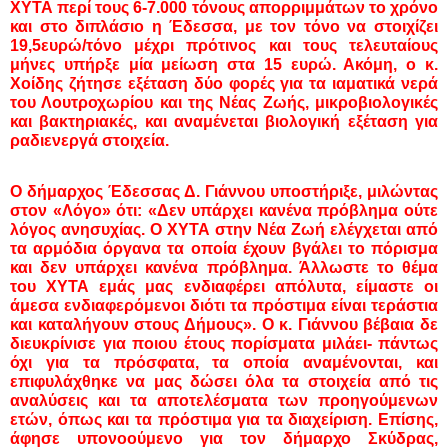
ΧΥΤΑ περί τους 6-7.000 τόνους απορριμμάτων το χρόνο
και στο διπλάσιο η Έδεσσα, με τον τόνο να στοιχίζει
19,5ευρώ/τόνο μέχρι πρότινος και τους τελευταίους
μήνες υπήρξε μία μείωση στα 15 ευρώ. Ακόμη, ο κ.
Χοίδης ζήτησε εξέταση δύο φορές για τα ιαματικά νερά
του Λουτροχωρίου και της Νέας Ζωής, μικροβιολογικές
και βακτηριακές, και αναμένεται βιολογική εξέταση για
ραδιενεργά στοιχεία.
Ο δήμαρχος Έδεσσας Δ. Γιάννου υποστήριξε, μιλώντας
στον «Λόγο» ότι:
«Δεν υπάρχει κανένα πρόβλημα ούτε
λόγος ανησυχίας. Ο ΧΥΤΑ στην Νέα Ζωή ελέγχεται από
τα αρμόδια όργανα τα οποία έχουν βγάλει το πόρισμα
και δεν υπάρχει κανένα πρόβλημα. Άλλωστε το θέμα
του ΧΥΤΑ εμάς μας ενδιαφέρει απόλυτα, είμαστε οι
άμεσα ενδιαφερόμενοι διότι τα πρόστιμα είναι τεράστια
και καταλήγουν στους Δήμους». Ο κ. Γιάννου βέβαια δε
διευκρίνισε για ποιου έτους πορίσματα μιλάει- πάντως
όχι για τα πρόσφατα, τα οποία αναμένονται, και
επιφυλάχθηκε να μας δώσει όλα τα στοιχεία από τις
αναλύσεις και τα αποτελέσματα των προηγούμενων
ετών, όπως και τα πρόστιμα για τα διαχείριση. Επίσης,
άφησε υπονοούμενο για τον δήμαρχο Σκύδρας,