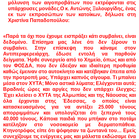
μόλυνση των αιγοπροβάτων που εκτρέφονται στις
υπάρχουσες μονάδες.Ο κ. Αντώνης Ξυλουργίδης, ένας
εκ των εκπροσώπων των κατοίκων, δήλωσε στη
Χριστίνα Παπαδοπούλου:
«Παρά τα όχι που έχουμε εισπράξει κάτι συμβαίνει, είναι
δεδομένο. Επίσημα μας λένε ότι δεν ξέρουν τι
συμβαίνει. Στην επίσκεψη που κάναμε στον
Αντιπεριφερειάρχη, έδωσε εντολή να παρθούν
δείγματα. Ήρθε συνεργείο από το Χημείο, όπως και από
τον ΦΟΣΔΑ, που δεν έδειξαν και ιδιαίτερη προθυμία
καθώς έμειναν στο αυτοκίνητο και κατέβηκαν έπειτα από
την προτροπή μας. Υπάρχει καπνός σίγουρα. Τι μπαίνει
μέσα στον ΧΥΤΑ; Μόνο αστικά λύματα; Ελέγχονται αυτά;
Βραδινές ώρες και αργίες που δεν υπάρχει έλεγχος;
Έχει κλείσει ο ΧΥΤΑ της Αλμωπίας και της Νάουσας και
όλα έρχονται στης Έδεσσας, ο οποίος είναι
κατασκευασμένος για να αντέξει 25.000 τόνους
απορριμμάτων και υπολογίζεται ότι ξεπερνά τους
40.000 τόνους. Κάποια παιδιά που μπήκαν στο ποτάμι
κατέληξαν στο νοσοκομείο με δερματοπάθεια.
Κτηνοτρόφος είπε ότι ψόφησαν τα ζωντανά του… Εμείς
συνεχίζουμε τις ενέργειες μας και μάλιστα εκδώσαμε ένα