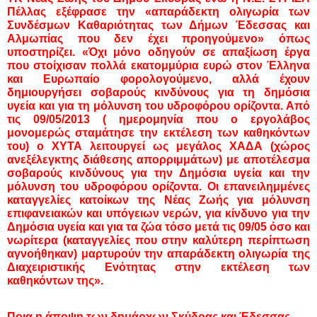
Πέλλας εξέφρασε την «απαράδεκτη ολιγωρία των
Συνδέσμων Καθαριότητας των Δήμων Έδεσσας και
Αλμωπίας που δεν έχει προηγούμενο» όπως
υποστηρίζει. «Όχι μόνο οδηγούν σε απαξίωση έργα
που στοίχισαν πολλά εκατομμύρια ευρώ στον Έλληνα
και Ευρωπαίο φορολογούμενο, αλλά έχουν
δημιουργήσει σοβαρούς κινδύνους για τη δημόσια
υγεία και για τη μόλυνση του υδροφόρου ορίζοντα. Από
τις 09/05/2013 ( ημερομηνία που ο εργολάβος
μονομερώς σταμάτησε την εκτέλεση των καθηκόντων
του) ο ΧΥΤΑ λειτουργεί ως μεγάλος ΧΑΔΑ (χώρος
ανεξέλεγκτης διάθεσης απορριμμάτων) με αποτέλεσμα
σοβαρούς κινδύνους για την Δημόσια υγεία και την
μόλυνση του υδροφόρου ορίζοντα. Οι επανειλημμένες
καταγγελίες κατοίκων της Νέας Ζωής για μόλυνση
επιφανειακών και υπόγειων νερών, για κίνδυνο για την
Δημόσια υγεία και για τα ζώα τόσο μετά τις 09/05 όσο και
νωρίτερα (καταγγελίες που στην καλύτερη περίπτωση
αγνοήθηκαν) μαρτυρούν την απαράδεκτη ολιγωρία της
Διαχειριστικής Ενότητας στην εκτέλεση των
καθηκόντων της».
Ποια η άποψη των δημάρχων Σκύδρας και Έδεσσας