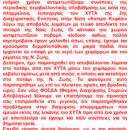
ενάμισι χρόνο αντιμετωπίζουμε συνέπειες της
περιοδικής περιβαλλοντικής υποβάθμισης ως αιτία της
πλημμελούς λειτουργίας του ΧΥΤΑ της 2ης
Διαχειριστικής Ενότητας στην θέση «Άσπρο Κεφάλι»
λόγω της αποβολής λυμάτων με τελικό αποδέκτη τον
ποταμό της Νέας Ζωής. Οι κάτοικοι του χωριού
αντιμετωπίζουν σοβαρό κίνδυνο καθώς πολλά
αιγοπρόβατα έχουν μολυνθεί όπως επίσης έχουμε και
κρούσματα δερματοπάθειας σε μικρά παιδιά που
έρχονται σε επαφή με το νερό των χειμάρρων και του
ρέματος της Ν. Ζωής.
Δεύτερον, έχει παρατηρηθεί ότι αποβάλλονται λύματα
στο ποτάμι, από τον ΧΥΤΑ μέσω του χειμάρρου που
εκβάλει αμέσως μετά από αυτόν, ο οποίος και καταλήγει
στο ποτάμι της Ν. Ζωής. Το φαινόμενο αυτό
παρατηρήθηκε ως επί τω πλείστον, αργίες και βραδινές
ώρες. Σαν νέος ΦΟΣΔΑ (Φορέας Διαχείρισης Στερεών
Αποβλήτων) θέλουμε να επιστήσουμε την προσοχή
σας επιπρόσθετα στο γεγονός ότι παρατηρήθηκαν
προβλήματα στην διαχείριση απορριμμάτων που
έμεναν εκτός της λεκάνης του ΧΥΤΑ πριν από ένα χρόνο
με αποτέλεσμα να έχουμε και πάλι συνέπειες για τη
δημόσια υγεία.
Επειδή είμαστε άμεσα θιγόμενοι, ως ο πιο κοντινός