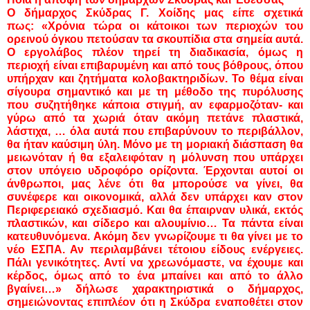
Ο δήμαρχος Σκύδρας Γ. Χοίδης μας είπε σχετικά
πως:
«Χρόνια τώρα οι κάτοικοι των περιοχών του
ορεινού όγκου πετούσαν τα σκουπίδια στα σημεία αυτά.
Ο εργολάβος πλέον τηρεί τη διαδικασία, όμως η
περιοχή είναι επιβαρυμένη και από τους βόθρους, όπου
υπήρχαν και ζητήματα κολοβακτηριδίων. Το θέμα είναι
σίγουρα σημαντικό και με τη μέθοδο της πυρόλυσης
που συζητήθηκε κάποια στιγμή, αν εφαρμοζόταν- και
γύρω από τα χωριά όταν ακόμη πετάνε πλαστικά,
λάστιχα, … όλα αυτά που επιβαρύνουν το περιβάλλον,
θα ήταν καύσιμη ύλη. Μόνο με τη μοριακή διάσπαση θα
μειωνόταν ή θα εξαλειφόταν η μόλυνση που υπάρχει
στον υπόγειο υδροφόρο ορίζοντα. Έρχονται αυτοί οι
άνθρωποι, μας λένε ότι θα μπορούσε να γίνει, θα
συνέφερε και οικονομικά, αλλά δεν υπάρχει καν στον
Περιφερειακό σχεδιασμό. Και θα έπαιρναν υλικά, εκτός
πλαστικών, και σίδερο και αλουμίνιο… Τα πάντα είναι
κατευθυνόμενα. Ακόμη δεν γνωρίζουμε τι θα γίνει με το
νέο ΕΣΠΑ. Αν περιλαμβάνει τέτοιου είδους ενέργειες.
Πάλι γενικότητες. Αντί να χρεωνόμαστε, να έχουμε και
κέρδος, όμως από το ένα μπαίνει και από το άλλο
βγαίνει…» δήλωσε χαρακτηριστικά ο δήμαρχος,
σημειώνοντας επιπλέον ότι η Σκύδρα εναποθέτει στον