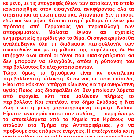
κείμενο, με τις υπογραφές όλων των κατοίκων, το οποίο
κοινοποιήθηκε στον εισαγγελέα, αναφέροντας όλα τα
στοιχεία και τα ερωτήματα μας. Απάντηση δεν πήραμε
εδώ και ένα μήνα. Κάποια στιγμή μάθαμε ότι έγινε μία
πρόταση από Γερμανούς για περισυλλογή των
απορριμμάτων. Μάλιστα έγιναν και σχετικές
ενημερωτικές ημερίδες για το θέμα. Οι συγκεκριμένοι θα
αναλάμβαναν όλη τη διαδικασία περισυλλογής των
σκουπιδιών και με τη μέθοδο της πυρόλυσης δε θα
υπήρχαν όλοι αυτοί οι τόνοι που διασκορπίζονται και
δεν μπορούν να ελεγχθούν, οπότε η ρύπανση του
περιβάλλοντος θα ελαχιστοποιούνταν.
Τώρα όμως το ζητούμενο είναι αν συντελείται
περιβαλλοντική μόλυνση. Κι αν ναι, σε ποιο επίπεδο;
Είναι στο κόκκινο; Υπάρχει κίνδυνος για την ανθρώπινη
υγεία; Ποιος μας διασφαλίζει ότι δεν μπαίνουν λύματα
από σφαγεία, κλπ που μολύνουν πλήρως το
περιβάλλον; Και επιπλέον, στο δήμο Σκύδρας η Νέα
Ζωή είναι η μόνη χαρακτηρισμένη περιοχή Natura.
Είμαστε ανυπεράσπιστοι σαν πολίτες; … περιμένουμε
τα αποτελέσματα από το Χημείο του Κράτους, να
σταλούν στο Τμήμα της Αντιπεριφέρειας, για να
προβούμε στις επόμενες ενέργειες. Η επεξεργασία και η
ανάλυση βαρέων μετάλλων μπορεί να είναι χρονοβόρα,