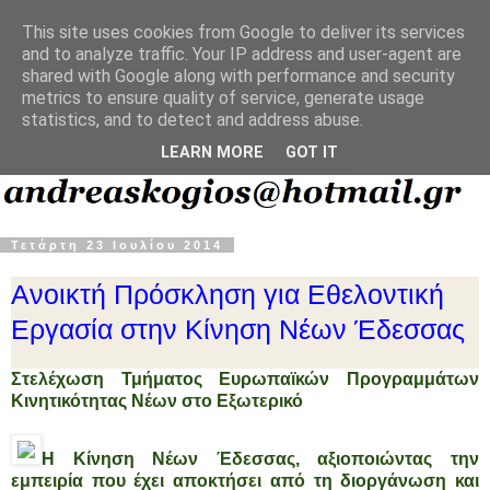
This site uses cookies from Google to deliver its services
and to analyze traffic. Your IP address and user-agent are
shared with Google along with performance and security
metrics to ensure quality of service, generate usage
statistics, and to detect and address abuse.
LEARN MORE
GOT IT
Τετάρτη 23 Ιουλίου 2014
Ανοικτή Πρόσκληση για Εθελοντική
Εργασία στην Κίνηση Νέων Έδεσσας
Στελέχωση Τμήματος Ευρωπαϊκών Προγραμμάτων
Κινητικότητας Νέων στο Εξωτερικό
Η Κίνηση Νέων Έδεσσας, αξιοποιώντας την
εμπειρία που έχει αποκτήσει από τη διοργάνωση και