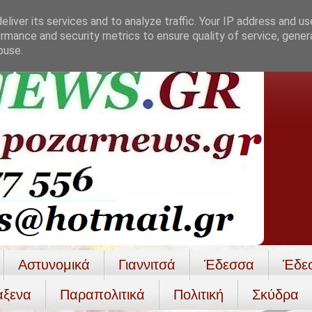
liver its services and to analyze traffic. Your IP address and u
rmance and security metrics to ensure quality of service, gene
buse.
Αστυνομικά
Γιαννιτσά
Έδεσσα
Έδε
άξενα
Παραπολιτικά
Πολιτική
Σκύδρα