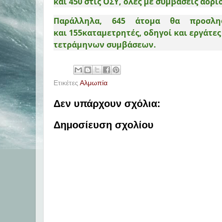
και
450
στις ΟΣΥ, όλες με συμβάσεις αορί
Παράλληλα,
645
άτομα θα προσληφ
και
155
καταμετρητές, οδηγοί και εργάτ
τετράμηνων συμβάσεων.
Ετικέτες
Αλμωπία
Δεν υπάρχουν σχόλια:
Δημοσίευση σχολίου