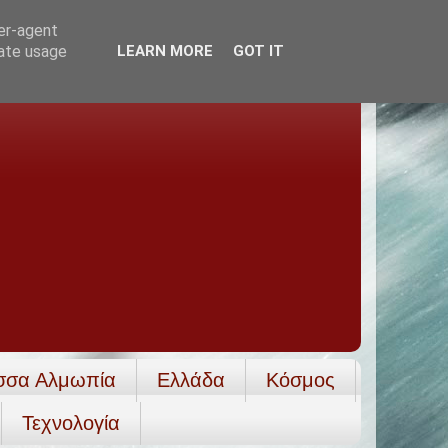
ser-agent
rate usage
LEARN MORE
GOT IT
σσα Αλμωπία
Ελλάδα
Κόσμος
Τεχνολογία