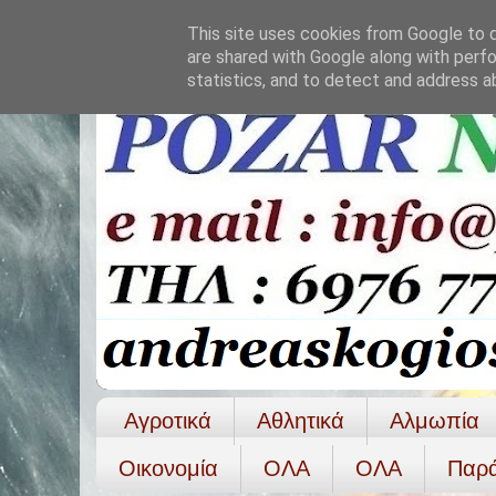
This site uses cookies from Google to de
are shared with Google along with perfo
statistics, and to detect and address a
Αγροτικά
Αθλητικά
Αλμωπία
Οικονομία
ΟΛΑ
ΟΛA
Παρ