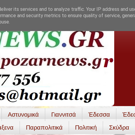
liver its services and to analyze traffic. Your IP address and u
rmance and security metrics to ensure quality of service, gene
buse.
Αστυνομικά
Γιαννιτσά
Έδεσσα
Έδε
άξενα
Παραπολιτικά
Πολιτική
Σκύδρα