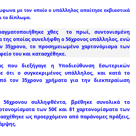
ύμφωνα με τον οποίο ο υπάλληλος απαίτησε εκβιαστικά
ι το δίπλωμα.
ραγματοποιήθηκε χθες το πρωί, συντονισμένη
α της οποίας συνελήφθη ο 56χρονος υπάλληλος, ενώ
ον 35χρονο, το προσημειωμένο χαρτονόμισμα των
φείο του και κατασχέθηκε.
ας που διεξήγαγε η Υποδιεύθυνση Εσωτερικών
ε ότι ο συγκεκριμένος υπάλληλος, και κατά το
από τον 35χρονο χρήματα για την διεκπεραίωση
 56χρονου συλληφθέντα, βρέθηκε συνολικά το
αρτονομίσματα των 50€ και 81 χαρτονομίσματα των
ατασχέθηκε ως προερχόμενο από παράνομες πράξεις,
λάμψης.