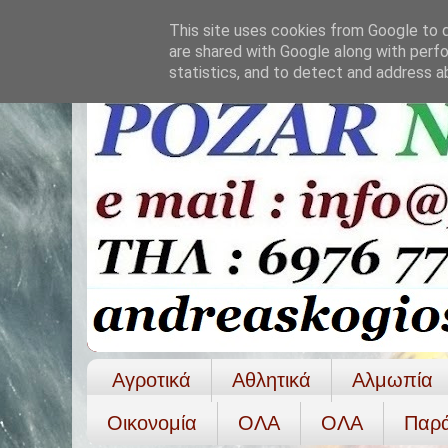
This site uses cookies from Google to de
are shared with Google along with perfo
statistics, and to detect and address a
Αγροτικά
Αθλητικά
Αλμωπία
Οικονομία
ΟΛΑ
ΟΛA
Παρ