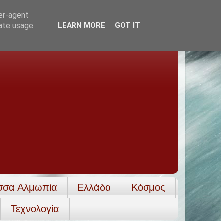
ser-agent
rate usage
LEARN MORE
GOT IT
σσα Αλμωπία
Ελλάδα
Κόσμος
Τεχνολογία