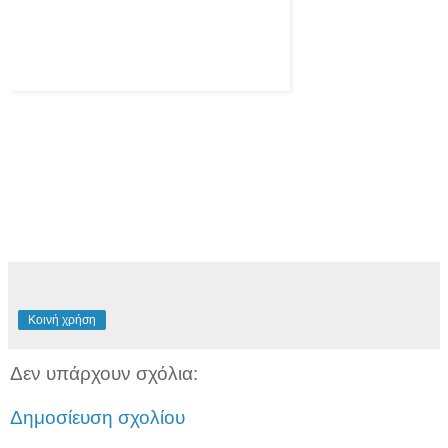
Μ
ο
υ
α
ρ
έ
Κοινή χρήση
σ
ε
ι
!
Δεν υπάρχουν σχόλια:
Δημοσίευση σχολίου