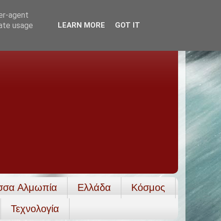
ser-agent
rate usage
LEARN MORE
GOT IT
σσα Αλμωπία
Ελλάδα
Κόσμος
Τεχνολογία