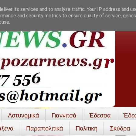
liver its services and to analyze traffic. Your IP address and u
rmance and security metrics to ensure quality of service, gene
buse.
Αστυνομικά
Γιαννιτσά
Έδεσσα
Έδε
άξενα
Παραπολιτικά
Πολιτική
Σκύδρα