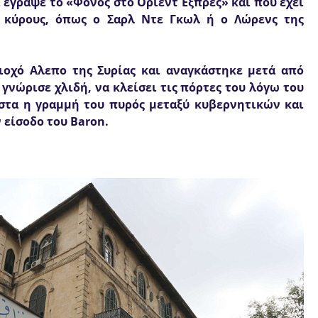
ι έγραψε το «Φόνος στο Οριεντ Εξπρές» και που έχει
ς κύρους, όπως ο Σαρλ Ντε Γκωλ ή ο Λώρενς της
ριοχό Αλεπο της Συρίας και αναγκάστηκε μετά από
 γνώρισε χλιδή, να κλείσει τις πόρτες του λόγω του
στα η γραμμή του πυρός μεταξύ κυβερνητικών και
 είσοδο του Baron.