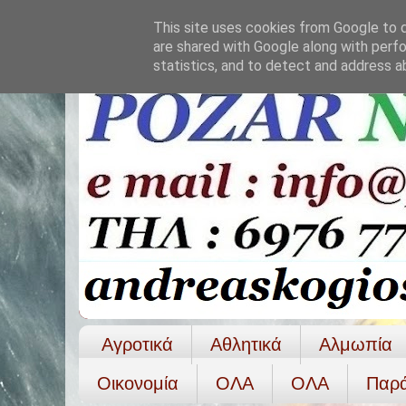
This site uses cookies from Google to de
are shared with Google along with perfo
statistics, and to detect and address a
Αγροτικά
Αθλητικά
Αλμωπία
Οικονομία
ΟΛΑ
ΟΛA
Παρ