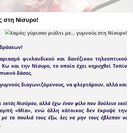
ς στη Νίσυρο!
ε
ς
ιδράσεων!
γαριασμό φινλανδικού και δανέζικου τηλεοπτικού
 Κω και την Νίσυρο
, το οποίο έχει κηρυχθεί Τοπίο
πυκνό δάσος.
ς γυμνούς διαγωνιζόμενους, να
φλερτάρουν
, αλλά και
αι εκτός Νισύρου, αλλά έχω έναν φίλο που δούλευε εκεί
πομπή «Μία», ενώ άλλη κάτοικος δεν έκρυψε την
με τα πουλιά τους έξω, λες να μην τους έβλεπαν οι
.