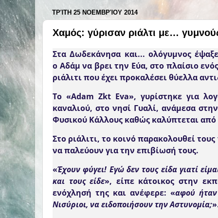
ΤΡΊΤΗ 25 ΝΟΕΜΒΡΊΟΥ 2014
Χαμός: γύρισαν ριάλτι με… γυμνού
​Στα Δωδεκάνησα και... ολόγυμνος έψαξ
ο Αδάμ να βρει την Εύα, στο πλαίσιο ενό
ριάλιτι που έχει προκαλέσει θύελλα αντ
Το
«Adam Zkt Eva»
, γυρίστηκε για λο
καναλιού, στο
νησί Γυαλί
,
ανάμεσα στην
Φυσικού Κάλλους καθώς καλύπτεται από 
Στο ριάλιτι, το κοινό παρακολουθεί του
να
παλεύουν για την επιβίωσή τους
.
«
Έχουν φύγει! Εγώ δεν τους είδα γιατί είμ
και τους είδε
», είπε κάτοικος στην εκ
ενόχλησή της και ανέφερε: «
αφού ήταν 
Νισύριοι, να ειδοποιήσουν την Αστυνομία;
»