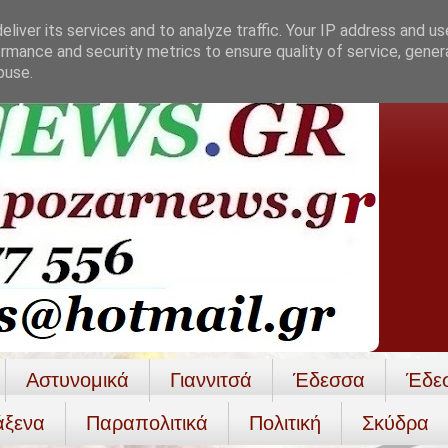
liver its services and to analyze traffic. Your IP address and u
rmance and security metrics to ensure quality of service, gene
buse.
Αστυνομικά
Γιαννιτσά
Έδεσσα
Έδε
άξενα
Παραπολιτικά
Πολιτική
Σκύδρα