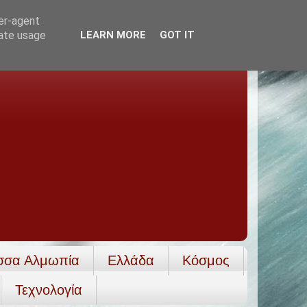
ser-agent
rate usage
LEARN MORE
GOT IT
σσα Αλμωπία
Ελλάδα
Κόσμος
Τεχνολογία