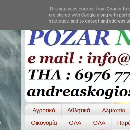
This site uses cookies from Google to de
are shared with Google along with perfo
statistics, and to detect and address a
Αγροτικά
Αθλητικά
Αλμωπία
Οικονομία
ΟΛΑ
ΟΛA
Παρ