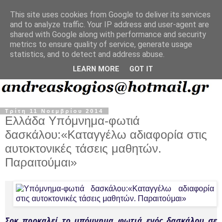
This site uses cookies from Google to deliver its services
and to analyze traffic. Your IP address and user-agent are
shared with Google along with performance and security
metrics to ensure quality of service, generate usage
statistics, and to detect and address abuse.
LEARN MORE
GOT IT
Τρίτη 11 Νοεμβρίου 2014
Ελλάδα Υπόμνημα-φωτιά
δασκάλου:«Καταγγέλω αδιαφορία στις
αυτοκτονικές τάσεις μαθητών.
Παραιτούμαι»
Σοκ προκαλεί το υπόμνημα φωτιά ενός δασκάλου σε