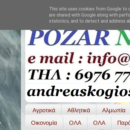
This site uses cookies from Google to de
are shared with Google along with perfo
statistics, and to detect and address a
Αγροτικά
Αθλητικά
Αλμωπία
Οικονομία
ΟΛΑ
ΟΛA
Παρ