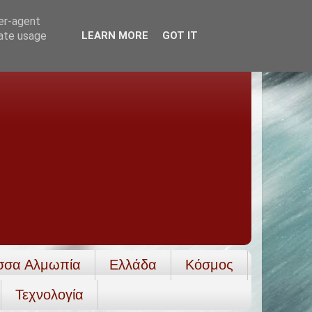
ser-agent
rate usage
LEARN MORE
GOT IT
σσα Αλμωπία
Ελλάδα
Κόσμος
Τεχνολογία