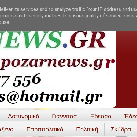
liver its services and to analyze traffic. Your IP address and u
rmance and security metrics to ensure quality of service, gene
buse.
Αστυνομικά
Γιαννιτσά
Έδεσσα
Έδε
άξενα
Παραπολιτικά
Πολιτική
Σκύδρα