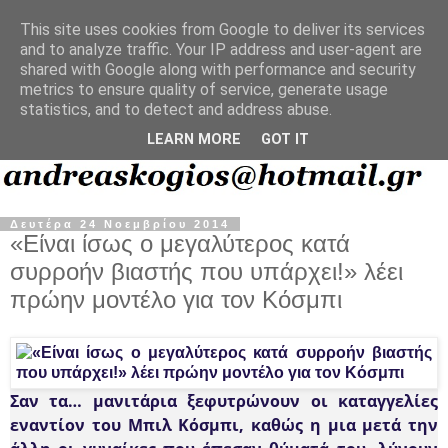
This site uses cookies from Google to deliver its services
and to analyze traffic. Your IP address and user-agent are
shared with Google along with performance and security
metrics to ensure quality of service, generate usage
statistics, and to detect and address abuse.
LEARN MORE
GOT IT
Δευτέρα 24 Νοεμβρίου 2014
«Είναι ίσως ο μεγαλύτερος κατά
συρροήν βιαστής που υπάρχει!» λέει
πρώην μοντέλο για τον Κόσμπι
​Σαν τα… μανιτάρια ξεφυτρώνουν οι καταγγελίες
εναντίον του Μπιλ Κόσμπι, καθώς η μια μετά την