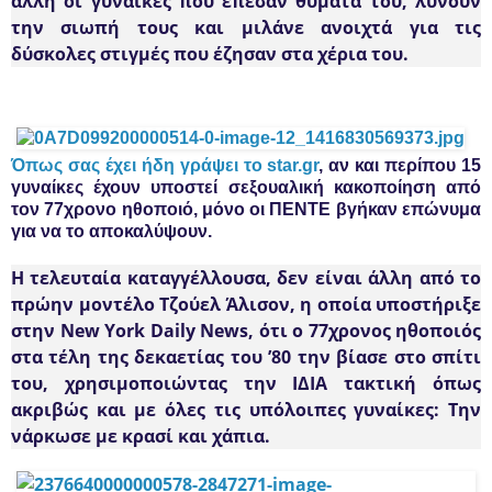
άλλη οι γυναίκες που έπεσαν θύματά του, λύνουν
την σιωπή τους και μιλάνε ανοιχτά για τις
δύσκολες στιγμές που έζησαν στα χέρια του.
Όπως σας έχει ήδη γράψει το star.gr
, αν και περίπου
15
γυναίκες έχουν υποστεί σεξουαλική κακοποίηση από
τον 77χρονο ηθοποιό
, μόνο οι
ΠΕΝΤΕ βγήκαν επώνυμα
για να το αποκαλύψουν.
Η
τελευταία καταγγέλλουσα, δεν είναι άλλη από το
πρώην μοντέλο Τζούελ Άλισον
, η οποία υποστήριξε
στην New York Daily News, ότι ο
77χρονος ηθοποιός
στα τέλη της δεκαετίας του ’80 την βίασε στο σπίτι
του, χρησιμοποιώντας την ΙΔΙΑ τακτική
όπως
ακριβώς και με όλες τις υπόλοιπες γυναίκες: Την
νάρκωσε με κρασί και χάπια.