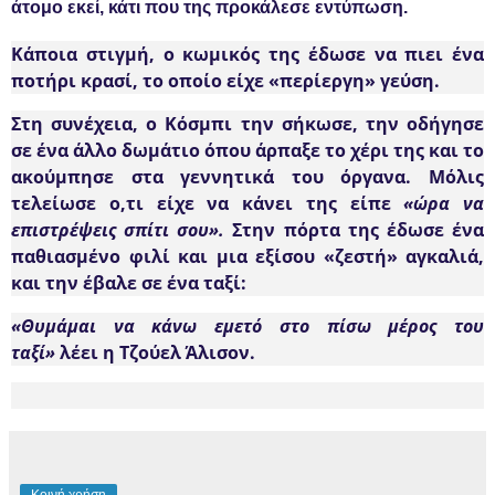
άτομο εκεί, κάτι που της προκάλεσε εντύπωση.
Κάποια στιγμή, ο κωμικός της έδωσε να πιει ένα
ποτήρι κρασί, το οποίο είχε «περίεργη» γεύση.
Στη συνέχεια, ο Κόσμπι την σήκωσε,
την οδήγησε
σε ένα άλλο δωμάτιο όπου άρπαξε το χέρι της και το
ακούμπησε στα γεννητικά του όργανα.
Μόλις
τελείωσε ο,τι είχε να κάνει της είπε
«ώρα να
επιστρέψεις σπίτι σου».
Στην πόρτα της έδωσε ένα
παθιασμένο φιλί και μια εξίσου «ζεστή» αγκαλιά,
και την έβαλε σε ένα ταξί:
«Θυμάμαι να κάνω εμετό στο πίσω μέρος του
ταξί»
λέει η Τζούελ Άλισον.