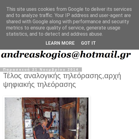
This site uses cookies from Google to deliver its services
and to analyze traffic. Your IP address and user-agent are
shared with Google along with performance and security
metrics to ensure quality of service, generate usage
statistics, and to detect and address abuse.
LEARN MORE
GOT IT
Παρασκευή 21 Νοεμβρίου 2014
Τέλος αναλογικής τηλεόρασης,αρχή
ψηφιακής τηλεόρασης