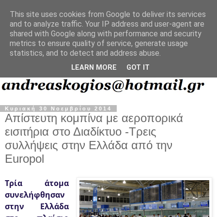
This site uses cookies from Google to deliver its services
and to analyze traffic. Your IP address and user-agent are
shared with Google along with performance and security
metrics to ensure quality of service, generate usage
statistics, and to detect and address abuse.
LEARN MORE
GOT IT
Κυριακή 30 Νοεμβρίου 2014
Απίστευτη κομπίνα με αεροπορικά
εισιτήρια στο Διαδίκτυο -Τρεις
συλλήψεις στην Ελλάδα από την
Europol
Τρία άτομα
συνελήφθησαν
στην Ελλάδα