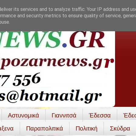
liver its services and to analyze traffic. Your IP address and u
rmance and security metrics to ensure quality of service, gene
buse.
Αστυνομικά
Γιαννιτσά
Έδεσσα
Έδε
άξενα
Παραπολιτικά
Πολιτική
Σκύδρα