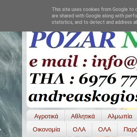
This site uses cookies from Google to de
are shared with Google along with perfo
statistics, and to detect and address a
Αγροτικά
Αθλητικά
Αλμωπία
Οικονομία
ΟΛΑ
ΟΛA
Παρ