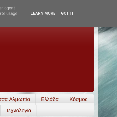
ser-agent
rate usage
LEARN MORE
GOT IT
σσα Αλμωπία
Ελλάδα
Κόσμος
Τεχνολογία