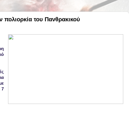
ν πολιορκία του Πανθρακικού
ρη
κό
ές
λα
με
 7