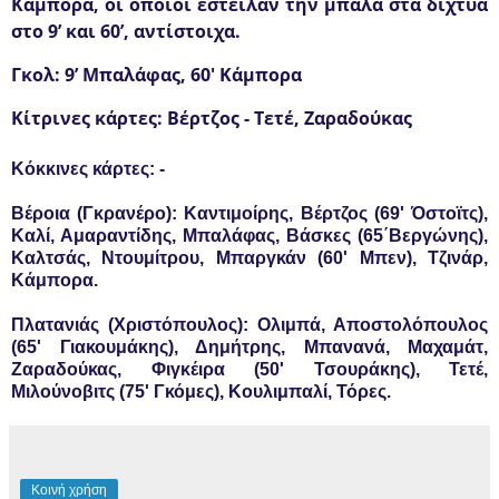
Κάμπορα, οι οποίοι έστειλαν την μπάλα στα δίχτυα
στο 9’ και 60’, αντίστοιχα.
Γκολ:
9’ Μπαλάφας, 60' Κάμπορα
Κίτρινες κάρτες:
Βέρτζος - Τετέ, Ζαραδούκας
Κόκκινες κάρτες
: -
Βέροια (Γκρανέρο):
Καντιμοίρης, Βέρτζος (69' Όστοϊτς),
Καλί, Αμαραντίδης, Μπαλάφας, Βάσκες (65΄Βεργώνης),
Καλτσάς, Ντουμίτρου, Μπαργκάν (60' Μπεν), Τζινάρ,
Κάμπορα.
Πλατανιάς (Χριστόπουλος):
Ολιμπά, Αποστολόπουλος
(65' Γιακουμάκης), Δημήτρης, Μπανανά, Μαχαμάτ,
Ζαραδούκας, Φιγκέιρα (50' Τσουράκης), Τετέ,
Μιλούνοβιτς (75' Γκόμες), Κουλιμπαλί, Τόρες.
Κοινή χρήση