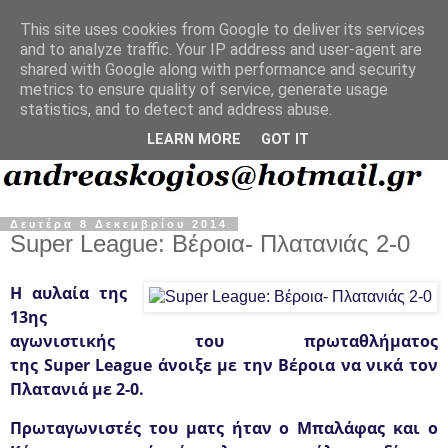
This site uses cookies from Google to deliver its services
and to analyze traffic. Your IP address and user-agent are
shared with Google along with performance and security
metrics to ensure quality of service, generate usage
statistics, and to detect and address abuse.
LEARN MORE
GOT IT
Δευτέρα 8 Δεκεμβρίου 2014
Super League: Βέροια- Πλατανιάς 2-0
Η αυλαία της
13ης
αγωνιστικής του πρωταθλήματος
της
Super
League
άνοιξε με την Βέροια να νικά τον
Πλατανιά με 2-0.
Πρωταγωνιστές του ματς ήταν ο Μπαλάφας και ο