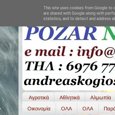
This site uses cookies from Google to de
are shared with Google along with perfo
statistics, and to detect and address a
Αγροτικά
Αθλητικά
Αλμωπία
Οικονομία
ΟΛΑ
ΟΛA
Παρ