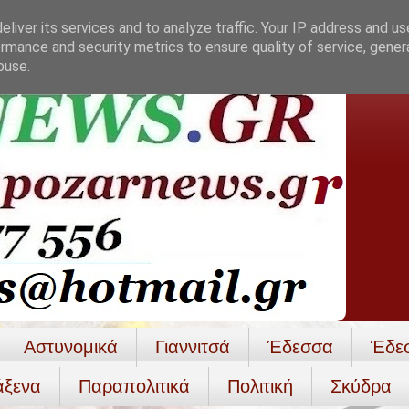
liver its services and to analyze traffic. Your IP address and u
rmance and security metrics to ensure quality of service, gene
buse.
Αστυνομικά
Γιαννιτσά
Έδεσσα
Έδε
άξενα
Παραπολιτικά
Πολιτική
Σκύδρα