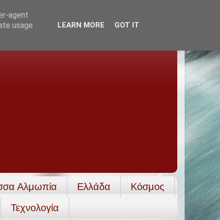
ser-agent
rate usage
LEARN MORE
GOT IT
σσα Αλμωπία
Ελλάδα
Κόσμος
Τεχνολογία