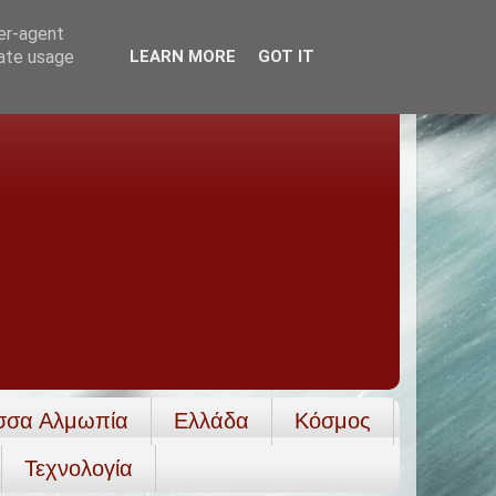
ser-agent
rate usage
LEARN MORE
GOT IT
σσα Αλμωπία
Ελλάδα
Κόσμος
Τεχνολογία