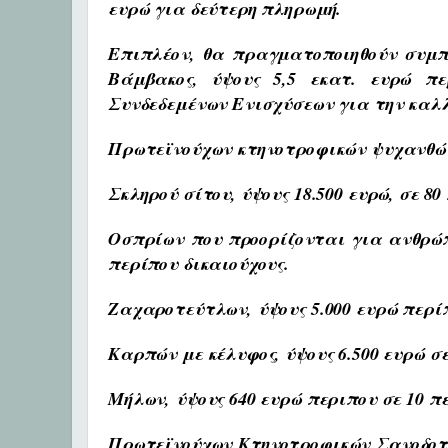
ευρώ για δεύτερη πληρωμή.
Επιπλέον, θα πραγματοποιηθούν συμπ
Βάμβακος, ύψους 5,5 εκατ. ευρώ πε
Συνδεδεμένων Ενισχύσεων για την καλ
Πρωτεϊνούχων κτηνοτροφικών ψυχανθών, 
Σκληρού σίτου
, ύψους 18.500 ευρώ, σε 8
Οσπρίων
που προορίζονται για ανθρώπ
περίπου δικαιούχους.
Ζαχαροτεύτλων,
ύψους 5.000 ευρώ περί
Καρπών με κέλυφος
, ύψους 6.500 ευρώ σ
Μήλων,
ύψους 640 ευρώ περιπου σε 10 π
Πρωτεϊνούχων Κτηνοτροφικών Σανοδο