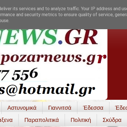
liver its services and to analyze traffic. Your IP address and u
rmance and security metrics to ensure quality of service, gene
buse.
Αστυνομικά
Γιαννιτσά
Έδεσσα
Έδε
άξενα
Παραπολιτικά
Πολιτική
Σκύδρα