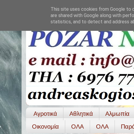
This site uses cookies from Google to de
are shared with Google along with perfo
statistics, and to detect and address a
Αγροτικά
Αθλητικά
Αλμωπία
Οικονομία
ΟΛΑ
ΟΛA
Παρ