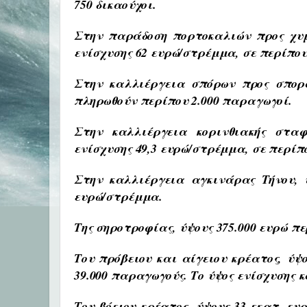
750 δικαούχοι.
Στην παράδοση πορτοκαλιών προς χυ
ενίσχυσης 62 ευρώ/στρέμμα, σε περίπου 
Στην καλλιέργεια σπόρων προς σπορ
πληρωθούν περίπου 2.000 παραγωγοί.
Στην καλλιέργεια κορινθιακής σταφ
ενίσχυσης 49,3 ευρώ/στρέμμα, σε περίπο
Στην καλλιέργεια αγκινάρας Τήνου
,
ευρώ/στρέμμα.
Της σηροτροφίας,
ύψους 375.000 ευρώ περ
Του πρόβειου και αίγειου κρέατος,
ύψο
39.000 παραγωγούς. Το ύψος ενίσχυσης κ
Του βόειου κρέατος,
ύψους 33 εκατ. ευρ