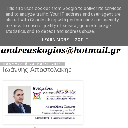
This site uses cookies from Google to deliver its services
and to analyze traffic. Your IP address and user-agent are
shared with Google along with performance and security
metrics to ensure quality of service, generate usage
statistics, and to detect and address abuse.
LEARN MORE
GOT IT
Παρασκευή 24 Μαΐου 2019
Ιωάννης Αποστολάκης