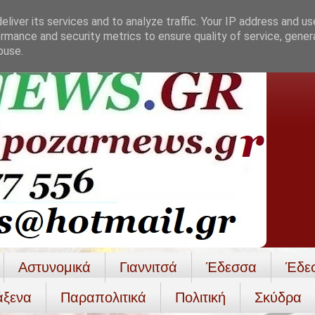
liver its services and to analyze traffic. Your IP address and u
rmance and security metrics to ensure quality of service, gene
buse.
Αστυνομικά
Γιαννιτσά
Έδεσσα
Έδε
άξενα
Παραπολιτικά
Πολιτική
Σκύδρα