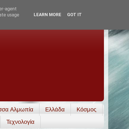
ser-agent
rate usage
LEARN MORE
GOT IT
σσα Αλμωπία
Ελλάδα
Κόσμος
Τεχνολογία