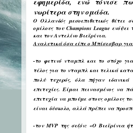
εφημερίδα, ενώ τόνισε πω
νωρίτερα στην ομάδα.
Ο Ολλανδός μεσοεπιθετικός θέτει 
ομίλους
του Champions League ενόψει 
και τον Αντελίνο Βιεϊρίνια.
Αναλυτικά όσα είπε ο Μπίσεσβαρ για
-το φετινό νταμπλ και το στόχο γι
τέλος για το νταμπλ και τελικά κατ
πολύ τυχερός, όλα πήγαν ιδανικά 
επιτυχίες. Είμαι πεινασμένος να πά
επιτυχία να μπούμε στους ομίλους το
είναι δύσκολο, αλλά πρέπει να προσ
-τον MVP της σεζόν:
«Ο Βιεϊρίνια ήτ