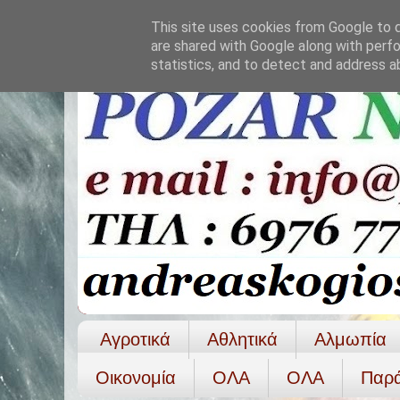
This site uses cookies from Google to de
are shared with Google along with perfo
statistics, and to detect and address a
Αγροτικά
Αθλητικά
Αλμωπία
Οικονομία
ΟΛΑ
ΟΛA
Παρ