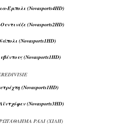
ια-Έμπολι (Novasports4HD)
-Ουντινέζε (Novasports2HD)
Νάπολι (Novasports1HD)
υβέντους (Novasports1HD)
EREDIVISIE
υτρέχτη (Novasports1HD)
Αϊντχόφεν (Novasports3HD)
ΩΤΆΘΛΗΜΑ ΡΆΛΙ (ΧΙΛΉ)