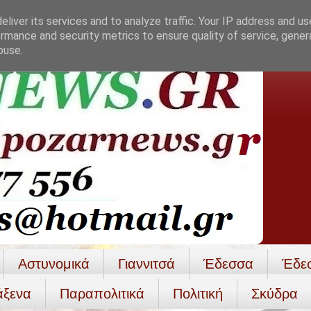
liver its services and to analyze traffic. Your IP address and u
rmance and security metrics to ensure quality of service, gene
buse.
Αστυνομικά
Γιαννιτσά
Έδεσσα
Έδε
άξενα
Παραπολιτικά
Πολιτική
Σκύδρα