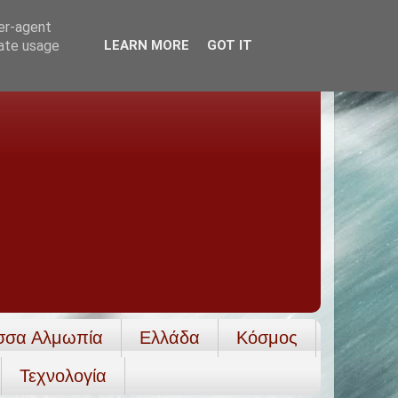
ser-agent
rate usage
LEARN MORE
GOT IT
σσα Αλμωπία
Ελλάδα
Κόσμος
Τεχνολογία