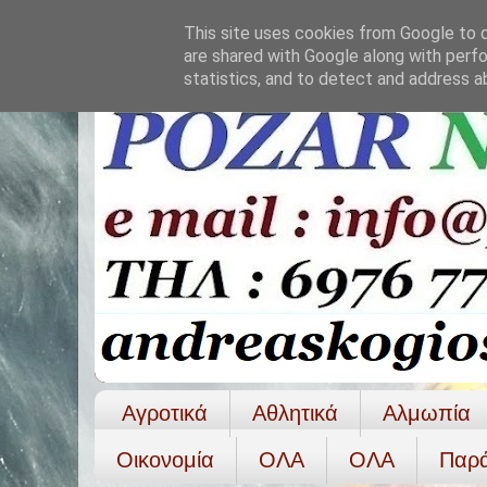
This site uses cookies from Google to de
are shared with Google along with perfo
statistics, and to detect and address a
Αγροτικά
Αθλητικά
Αλμωπία
Οικονομία
ΟΛΑ
ΟΛA
Παρ