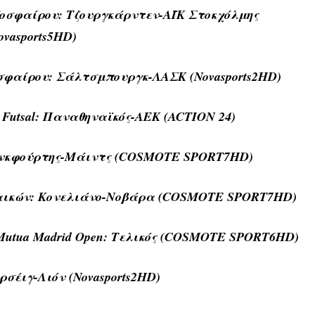
δοσφαίρου: Τζουργκάρντεν-ΑΪΚ Στοκχόλμης
ovasports5HD)
σφαίρου: Σάλτσμπουργκ-ΛΑΣΚ (Novasports2HD)
Futsal: Παναθηναϊκός-ΑΕΚ (ACTION 24)
Φρανκφούρτης-Μάιντς (COSMOTE SPORT7HD)
ναικών: Κονελιάνο-Νοβάρα (COSMOTE SPORT7HD)
0 Mutua Madrid Open: Τελικός (COSMOTE SPORT6HD)
αρσέιγ-Λιόν (Novasports2HD)