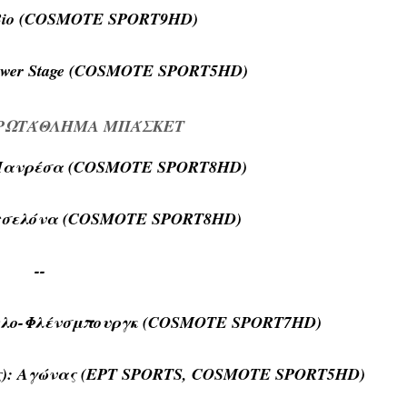
o Bio (COSMOTE SPORT9HD)
 Power Stage (COSMOTE SPORT5HD)
ΠΡΩΤΆΘΛΗΜΑ ΜΠΆΣΚΕΤ
Μανρέσα (COSMOTE SPORT8HD)
τσελόνα (COSMOTE SPORT8HD)
--
Κίελο-Φλένσμπουργκ (COSMOTE SPORT7HD)
ίας): Αγώνας (ΕΡΤ SPORTS, COSMOTE SPORT5HD)