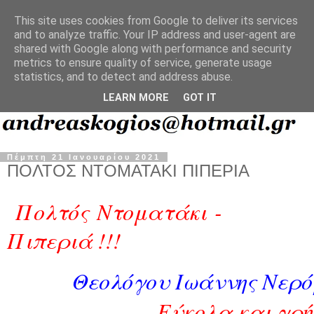
This site uses cookies from Google to deliver its services
and to analyze traffic. Your IP address and user-agent are
shared with Google along with performance and security
metrics to ensure quality of service, generate usage
statistics, and to detect and address abuse.
LEARN MORE
GOT IT
Πέμπτη 21 Ιανουαρίου 2021
ΠΟΛΤΟΣ ΝΤΟΜΑΤΑΚΙ ΠΙΠΕΡΙΑ
Πολτός Ντοματάκι -
Πιπεριά !!!
Θεολόγου Ιωάννης Νερό
Εύκολα και γρ