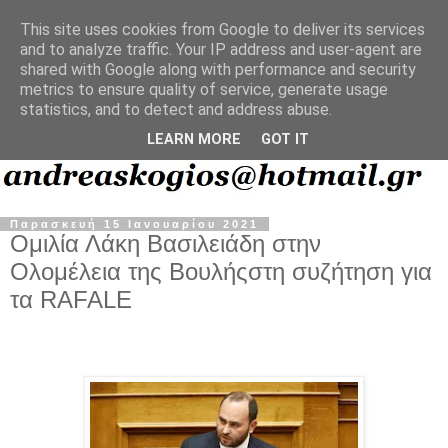
This site uses cookies from Google to deliver its services
and to analyze traffic. Your IP address and user-agent are
shared with Google along with performance and security
metrics to ensure quality of service, generate usage
statistics, and to detect and address abuse.
LEARN MORE
GOT IT
Παρασκευή 15 Ιανουαρίου 2021
Ομιλία Λάκη Βασιλειάδη στην
Ολομέλεια της Βουλήςστη συζήτηση για
τα RAFALE