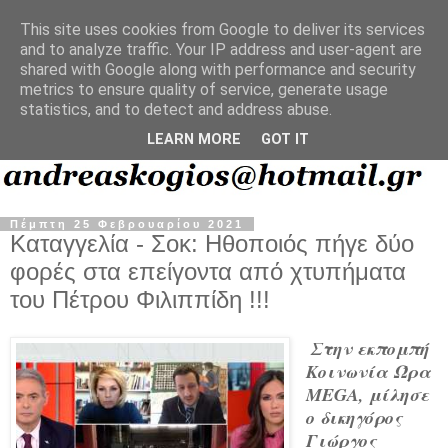
This site uses cookies from Google to deliver its services
and to analyze traffic. Your IP address and user-agent are
shared with Google along with performance and security
metrics to ensure quality of service, generate usage
statistics, and to detect and address abuse.
LEARN MORE
GOT IT
Πέμπτη 25 Φεβρουαρίου 2021
Καταγγελία - Σοκ: Ηθοποιός πήγε δύο
φορές στα επείγοντα από χτυπήματα
του Πέτρου Φιλιππίδη !!!
Στην εκπομπή
Κοινωνία Ώρα
MEGA, μίλησε
ο δικηγόρος
Γιώργος