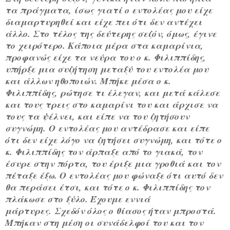
τα πράγματα, ίσως γιατί ο εντολέας μου είχε
διαμαρτυρηθεί και είχε πει ότι δεν αντέχει
άλλο. Στο τέλος της δεύτερης σεζόν, όμως, έγινε
το χειρότερο. Κάποια μέρα στα καμαρίνια,
προφανώς είχε τα νεύρα του ο κ. Φιλιππίδης,
υπήρξε μια συζήτηση μεταξύ του εντολέα μου
και άλλων ηθοποιών. Μπήκε μέσα ο κ.
Φιλιππίδης, ρώτησε τι έλεγαν, και μετά κάλεσε
και τους τρεις στο καμαρίνι του και άρχισε να
τους τα ψέλνει, και είπε να του ζητήσουν
συγνώμη.
Ο εντολέας μου αντέδρασε και είπε
ότι δεν είχε λόγο να ζητήσει συγνώμη, και τότε ο
κ. Φιλιππίδης τον άρπαξε από το γιακά, τον
έσυρε στην πόρτα, του έριξε μια γροθιά και τον
πέταξε έξω. Ο εντολέας μου φώναξε ότι αυτό δεν
θα περάσει έτσι, και τότε ο κ. Φιλιππίδης τον
πλάκωσε στο ξύλο. Έχουμε εννιά
μάρτυρες.
Σχεδόν όλος ο θίασος ήταν μπροστά.
Μπήκαν στη μέση οι συνάδελφοί του και τον