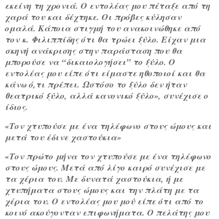
εκείνη τη χρονιά. Ο εντολέας μου πέταξε από τη
χαρά του και δέχτηκε. Οι πρόβες κύλησαν
ομαλά. Κάποια στιγμή του ανακοινώθηκε από
τον κ. Φιλιππίδης ότι θα τρώει ξύλο. Είχαν μια
σκηνή ανάκρισης στην παράσταση που θα
μπορούσε να “δικαιολογήσει” το ξύλο. Ο
εντολέας μου είπε ότι είμαστε ηθοποιοί και θα
κάνω ό,τι πρέπει. Ωστόσο το ξύλο δεν ήταν
θεατρικό ξύλο, αλλά κανονικό ξύλο», συνέχισε ο
ίδιος.
«Τον χτυπούσε με ένα τηλέφωνο στους ώμους και
μετά του έδινε χαστούκια»
«Τον πρώτο μήνα τον χτυπούσε με ένα τηλέφωνο
στους ώμους. Μετά από λίγο καιρό συνέχισε με
τα χέρια του. Με δυνατά χαστούκια, ή με
χτυπήματα στους ώμους και την πλάτη με τα
χέρια του. Ο εντολέας μου μού είπε ότι από το
κοινό ακούγονταν επιφωνήματα. Ο πελάτης μου