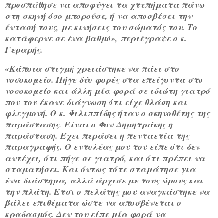
προσπάθησε να αποφύγει τα χτυπήματα πάνω
στη σκηνή όσο μπορούσε, ή να αποσβέσει την
έντασή τους, με κινήσεις του σώματός του. Το
κατάφερνε σε ένα βαθμό», περιέγραψε ο κ.
Γεραρής.
«Κάποια στιγμή χρειάστηκε να πάει στο
νοσοκομείο. Πήγε δύο φορές στα επείγοντα στο
νοσοκομείο και άλλη μία φορά σε ιδιώτη γιατρό
που του έκανε διάγνωση ότι είχε θλάση και
φλεγμονή. Ο κ. Φιλιππίδης ήταν ο σκηνοθέτης της
παράστασης. Είναι ο Φον Δημητράκης η
παράσταση. Έχει περάσει η πενταετία της
παραγραφής. Ο εντολέας μου του είπε ότι δεν
αντέχει, ότι πήγε σε γιατρό, και ότι πρέπει να
σταματήσει. Και όντως τότε σταμάτησε για
ένα διάστημα, αλλά άρχισε με τους ώμους και
την πλάτη. Έτσι ο πελάτης μου αναγκάστηκε να
βάλει επιθέματα ώστε να αποσβένεται ο
κραδασμός. Δεν του είπε μία φορά να