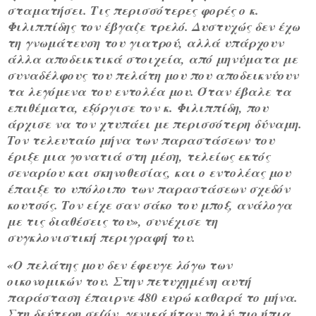
σταματήσει. Τις περισσότερες φορές ο κ.
Φιλιππίδης τον έβγαζε τρελό. Δυστυχώς δεν έχω
τη γνωμάτευση του γιατρού, αλλά υπάρχουν
άλλα αποδεικτικά στοιχεία, από μηνύματα με
συναδέλφους του πελάτη μου που αποδεικνύουν
τα λεγόμενα του εντολέα μου. Όταν έβαλε τα
επιθέματα, εξόργισε τον κ. Φιλιππίδη, που
άρχισε να τον χτυπάει με περισσότερη δύναμη.
Τον τελευταίο μήνα των παραστάσεων του
έριξε μια γονατιά στη μέση, τελείως εκτός
σεναρίου και σκηνοθεσίας, και ο εντολέας μου
έπαιξε το υπόλοιπο των παραστάσεων σχεδόν
κουτσός. Τον είχε σαν σάκο του μποξ, ανάλογα
με τις διαθέσεις του», συνέχισε τη
συγκλονιστική περιγραφή του.
«Ο πελάτης μου δεν έφευγε λόγω των
οικονομικών του. Στην πετυχημένη αυτή
παράσταση έπαιρνε 480 ευρώ καθαρά το μήνα.
Στη δεύτερη σεζόν, γενικά ήταν πολύ πιο ήπια