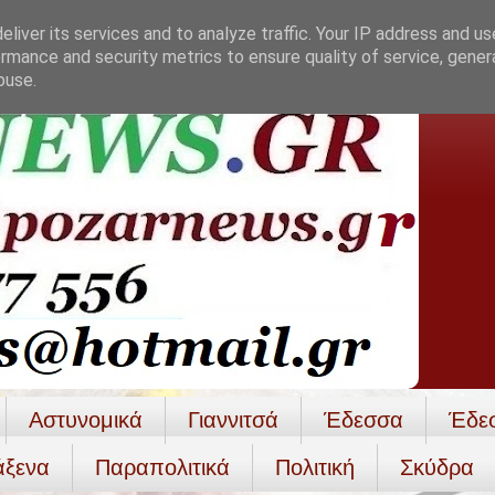
liver its services and to analyze traffic. Your IP address and u
rmance and security metrics to ensure quality of service, gene
buse.
Αστυνομικά
Γιαννιτσά
Έδεσσα
Έδε
άξενα
Παραπολιτικά
Πολιτική
Σκύδρα