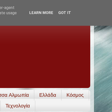
ser-agent
rate usage
LEARN MORE
GOT IT
σσα Αλμωπία
Ελλάδα
Κόσμος
Τεχνολογία