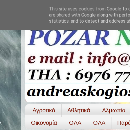
This site uses cookies from Google to de
are shared with Google along with perfo
statistics, and to detect and address a
Αγροτικά
Αθλητικά
Αλμωπία
Οικονομία
ΟΛΑ
ΟΛA
Παρ