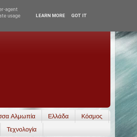
ser-agent
rate usage
LEARN MORE
GOT IT
σσα Αλμωπία
Ελλάδα
Κόσμος
Τεχνολογία