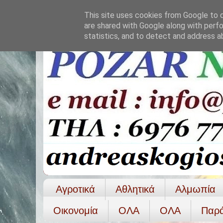
This site uses cookies from Google to de
are shared with Google along with perfo
statistics, and to detect and address a
Αγροτικά
Αθλητικά
Αλμωπία
Οικονομία
ΟΛΑ
ΟΛA
Παρ