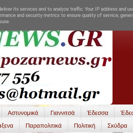
liver its services and to analyze traffic. Your IP address and u
rmance and security metrics to ensure quality of service, gene
buse.
Αστυνομικά
Γιαννιτσά
Έδεσσα
Έδε
άξενα
Παραπολιτικά
Πολιτική
Σκύδρα