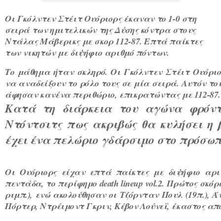
Οι Γκόλντεν Στέιτ Ουόριορς έκαναν το 1-0 στη
σειρά των ημιτελικών της Δύσης κόντρα στους
Ντάλας Μάβερικς με σκορ 112-87. Επτά παίκτες
των νικητών με διψήφιο αριθμό πόντων.
Το μάθημα ήταν σκληρό. Οι Γκόλντεν Στέιτ Ουόριο
να αναδείξουν το ρόλο τους σε μία σειρά. Αυτόν τ
άφησαν κανένα περιθώριο, επικρατώντας με 112-87.
Κατά τη διάρκεια του αγώνα φρόντ
Ντόντσιτς πως ακριβώς θα κυλήσει η 
έχει ένα πελώριο γδάρσιμο στο πρόσωπό
Οι Ουόριορς είχαν επτά παίκτες με διψήφιο αρι
πεντάδα, το περίφημο death lineup vol.2. Πρώτος σκόρ
ριμπ.), ενώ ακολούθησαν οι Τζόρνταν Πουλ (19π.), Άν
Πόρτερ, Ντρέιμοντ Γκριν, Κέβον Λούνεϊ, έκαστος από