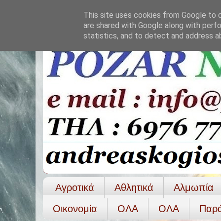
This site uses cookies from Google to de
are shared with Google along with perfo
statistics, and to detect and address a
Αγροτικά
Αθλητικά
Αλμωπία
Οικονομία
ΟΛΑ
ΟΛA
Παρ