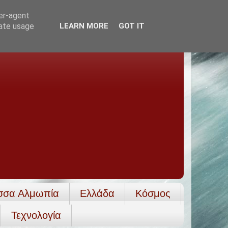
ser-agent
rate usage
LEARN MORE
GOT IT
σσα Αλμωπία
Ελλάδα
Κόσμος
Τεχνολογία