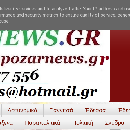
liver its services and to analyze traffic. Your IP address and u
rmance and security metrics to ensure quality of service, gene
buse.
Αστυνομικά
Γιαννιτσά
Έδεσσα
Έδε
άξενα
Παραπολιτικά
Πολιτική
Σκύδρα