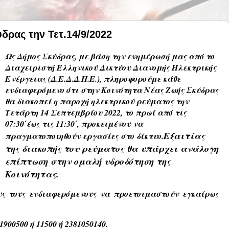
δρας την Τετ.14/9/2022
Ως Δήμος Σκύδρας, με βάση την ενημέρωσή μας από το
Διαχειριστή Ελληνικού Δικτύου Διανομής Ηλεκτρικής
Ενέργειας (Δ.Ε.Δ.Δ.Η.Ε.), πληροφορούμε κάθε
ενδιαφερόμενο ότι στην Κοινότητα Νέας Ζωής Σκύδρας
θα διακοπεί η παροχή ηλεκτρικού ρεύματος την
Τετάρτη 14 Σεπτεμβρίου 2022, το πρωί από τις
07:30΄έως τις 11:30΄, προκειμένου να
Εξαιτίας
πραγματοποιηθούν εργασίες στο δίκτυο.
της διακοπής του ρεύματος θα υπάρχει ανάλογη
επίπτωση στην ομαλή υδροδότηση της
Κοινότητας.
υς τους ενδιαφερόμενους να προετοιμαστούν εγκαίρως
900500 ή 11500 ή 2381050140.