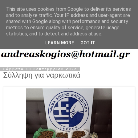
This site uses cookies from Google to deliver its services
and to analyze traffic. Your IP address and user-agent are
shared with Google along with performance and security
metrics to ensure quality of service, generate usage
statistics, and to detect and address abuse.
LEARN MORE
GOT IT
Σάββατο 10 Σεπτεμβρίου 2022
Σύλληψη για ναρκωτικά