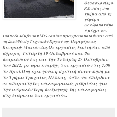
Θεσσαλονίκης-
Έδεσσας στο
τμήμα από τη
γέφυρα
Δενδροποτάμο
υ μέχρι τον
ισόπεδο κόμβο του Μελισσίου πραγματοποιούνται από
τη Διεύθυνση Τεχνικών Έργων της Περιφέρειας
Οι εργασίες ξεκίνησαν από
Κεντρικής Μακεδονίας.
σήμερα,
Τετάρτη 19 Οκτωβρίου και θα
διαρκέσουν έως και την Τετάρτη 27 Οκτωβρίου
του 2022, με ώρα έναρξης των εργασιών τις 7.00
το πρωί.
Ήδη έχει γίνει η σχετική συνεννόηση με
το Τμήμα Τροχαίας Πέλλας
, ώστε να υπάρξουν
οι απαραίτητες κυκλοφοριακές ρυθμίσεις για
την ασφαλέστερη διεξαγωγή της κυκλοφορίας
στη διάρκεια των εργασιών.