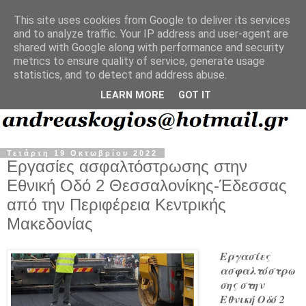
This site uses cookies from Google to deliver its services
and to analyze traffic. Your IP address and user-agent are
shared with Google along with performance and security
metrics to ensure quality of service, generate usage
statistics, and to detect and address abuse.
LEARN MORE
GOT IT
Τετάρτη 19 Οκτωβρίου 2022
Εργασίες ασφαλτόστρωσης στην
Εθνική Οδό 2 Θεσσαλονίκης-Έδεσσας
από την Περιφέρεια Κεντρικής
Μακεδονίας
Εργασίες
ασφαλτόστρω
σης στην
Εθνική Οδό 2