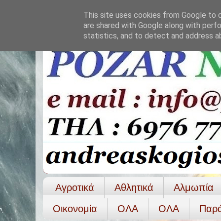
This site uses cookies from Google to de
are shared with Google along with perfo
statistics, and to detect and address a
Αγροτικά
Αθλητικά
Αλμωπία
Οικονομία
ΟΛΑ
ΟΛA
Παρ