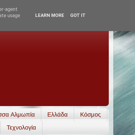
ser-agent
rate usage
LEARN MORE
GOT IT
σσα Αλμωπία
Ελλάδα
Κόσμος
Τεχνολογία