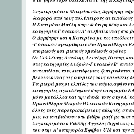
Συγκεκριμένα ο
 Μακρόπουλος Δημήτρης πήρε 
διαφορά από τους πολύπειρους αντιπάλους 
Η Κατερίνα Μπέλη στην δεύτερη θέση και Ασ
κατηγορία Γυναικών Α' ανεβαίνοντας στο 
Ο Δημήτρης και η Κατερίνα με τις επιδόσεις
-Γυναικών προκρίθηκαν στο Πρωτάθλημα Ελλά
ατομικούς και μικτούς ομαδικούς αγώνες.
Οι Συλλέκτης Αντώνης, Λευτέρης Παντης κα
στις κατηγορίες Ανδρών -Γυναικών Β' αντίσ
αντιπάλους τους κατάφεραν, ξεπερνώντας το
βελτιώνοντας τις ατομικές τους επιδόσεις δ
Τα μικρά μας,οι ελπίδες του αύριο,αφήνοντας
κατηγορίες,αγωνίστηκαν στην κατηγορία ΕΦ
μόνο μετάλλια και την άνοδο τους στην Α' κ
Πρωτάθλημα Μικρών Ηλικιακών Κατηγοριών σ
όλους τους παρευρισκόμενους αθλητές, συνο
μας να ανεβαίνουν στο βάθρο μαζί με τους 
Συγκεκριμένα ο Ρώσσης Άγγελος (8χρόνων) κέ
του στην Α' κατηγορία Εφήβων U18 και την