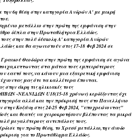
την 6η θέση στην κατηγορία Ανδρών Α' με μικρή 
του.
ημένιο μετάλλιο στην πρώτη της εμφάνιση στην 
βάθρο δίπλα στην Πρωταθλήτρια Ελλάδος.
 τους στην πολύ δύσκολη Α' κατηγορία Ανδρών 
δος και θα αγωνιστούν στις 17-18 Φεβ 2024 σε 
ι Γραικού Θεοδώρα στην πρώτη της εμφάνιση σε αγώνα 
τοιχα,κυττωντας στα μάτια τους εμπειρότερους 
ν εαυτό τους,να κάνουν μια εξαιρετική εμφάνιση 
είχνοντας μας ότι τα καλλίτερα έπονται.
 στην άκρη τις ηλικιακές τους 
ΗΒΩΝ -ΝΕΑΝΙΔΩΝ U18(15-18 χρόνων) κερδίζοντας όχι 
ατηγορία αλλά και την πρόκρισή τους στο Πανελλήνιο 
την Κοζάνη στις 24-25 Φεβ 2024, "υποχρεώνοντας" 
δούς και θεατές να χειροκροτήσουν βλέποντας τα μικρά 
πολύ μεγαλύτερους αντιπάλους τους.
ρδισε την πρώτη θέση, το Χρυσό μετάλλιο,την άνοδο 
 πρόκριση για το Πρωτάθλημα Ελλάδος.