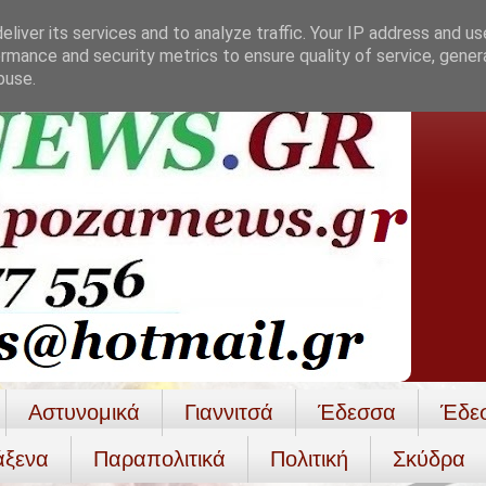
liver its services and to analyze traffic. Your IP address and u
rmance and security metrics to ensure quality of service, gene
buse.
Αστυνομικά
Γιαννιτσά
Έδεσσα
Έδε
άξενα
Παραπολιτικά
Πολιτική
Σκύδρα