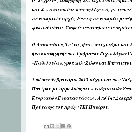
Ο 58χρονος καθηγητής δεν είχε δώσει σημεία
και δεν απαντούσε στα τηλέφωνα, με αποτέ
αστυνομικές αρχές
. Έτσι η αστυνομία μετέβ
φυσικά αίτια. Σαφείς απαντήσεις αναμένετ
Ο Αναστάσιος Τσίνας ήταν πτυχιούχος και
ήταν καθηγητής του Τμήματος Τεχνολόγων Γ
«Παθολογία Αγροτικών Ζώων και Κτηνιατρι
Από τον Φεβρουάριο 2013 μέχρι και τον Νοέ
Ηπείρου με αρμοδιότητες
Ακαδημαϊκών Υπο
Κτηριακών Εγκαταστάσεων. Α
πό 1ης Δεκεμβ
Πρύτανης του πρώην ΤΕΙ Ηπείρου.