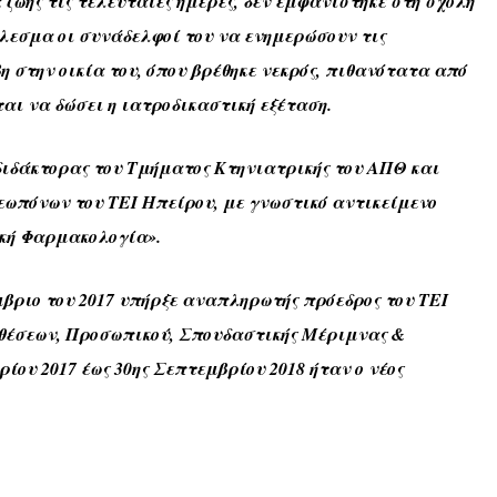
 ζωής τις τελευταίες ημέρες, δεν εμφανίστηκε στη σχολή
λεσμα οι συνάδελφοί του να ενημερώσουν τις
η στην οικία του, όπου βρέθηκε νεκρός, πιθανότατα από
αι να δώσει η ιατροδικαστική εξέταση.
διδάκτορας του Τμήματος Κτηνιατρικής του ΑΠΘ και
εωπόνων του ΤΕΙ Ηπείρου, με γνωστικό αντικείμενο
κή Φαρμακολογία».
μβριο του 2017 υπήρξε αναπληρωτής πρόεδρος του ΤΕΙ
θέσεων, Προσωπικού, Σπουδαστικής Μέριμνας &
ρίου 2017 έως 30ης Σεπτεμβρίου 2018 ήταν ο νέος