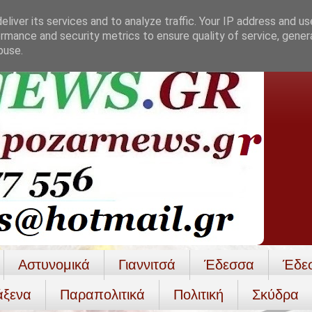
liver its services and to analyze traffic. Your IP address and u
rmance and security metrics to ensure quality of service, gene
buse.
Αστυνομικά
Γιαννιτσά
Έδεσσα
Έδε
άξενα
Παραπολιτικά
Πολιτική
Σκύδρα