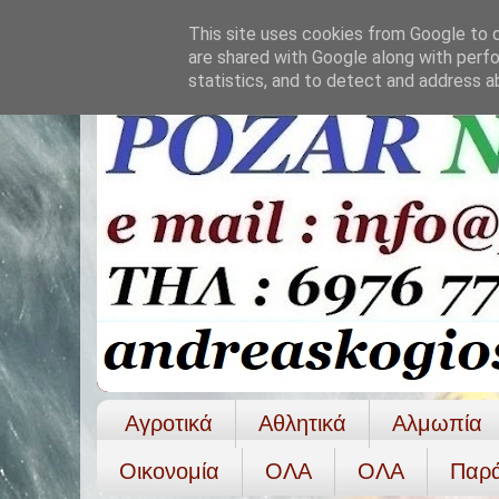
This site uses cookies from Google to de
are shared with Google along with perfo
statistics, and to detect and address a
Αγροτικά
Αθλητικά
Αλμωπία
Οικονομία
ΟΛΑ
ΟΛA
Παρ