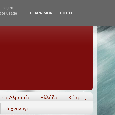
ser-agent
rate usage
LEARN MORE
GOT IT
σσα Αλμωπία
Ελλάδα
Κόσμος
Τεχνολογία