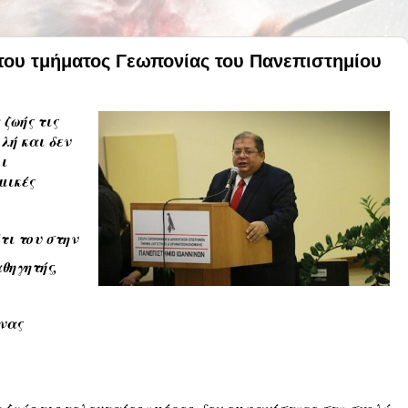
του τμήματος Γεωπονίας του Πανεπιστημίου
 ζωής τις
λή και δεν
ι
μικές
τι του στην
θηγητής,
νας