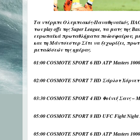
Τα ντέρμπι Ολυμπιακός-Παναθηναϊκός, ΠΑΟ
των play offs της Super League, τα ματς της B
ευρωπαϊκά πρωταθλήματα ποδοσφαίρου, με 
και τη Μάντσεστερ Σίτι να ξεχωρίζει, πρ
μεταδόσεών της ημέρα
ς.
01:00 COSMOTE SPORT 6 HD ATP Masters 1000
02:00 COSMOTE SPORT 7 HD Σάρλοτ Χόρνετ
03:30 COSMOTE SPORT 4 HD Φοίνιξ Σανς – 
05:00 COSMOTE SPORT 8 HD UFC Fight Night 
05:00 COSMOTE SPORT 6 HD ATP Masters 1000