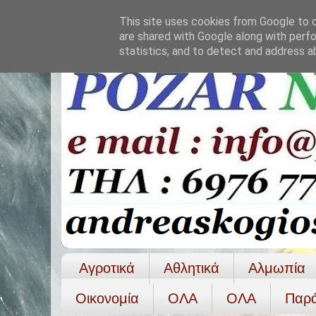
This site uses cookies from Google to de
are shared with Google along with perfo
statistics, and to detect and address a
Αγροτικά
Αθλητικά
Αλμωπία
Οικονομία
ΟΛΑ
ΟΛA
Παρ