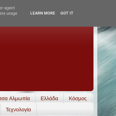
ser-agent
rate usage
LEARN MORE
GOT IT
σσα Αλμωπία
Ελλάδα
Κόσμος
Τεχνολογία