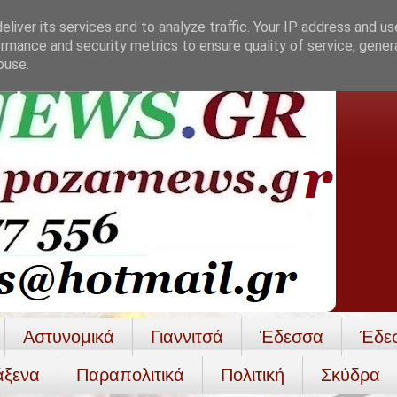
liver its services and to analyze traffic. Your IP address and u
rmance and security metrics to ensure quality of service, gene
buse.
Αστυνομικά
Γιαννιτσά
Έδεσσα
Έδε
άξενα
Παραπολιτικά
Πολιτική
Σκύδρα