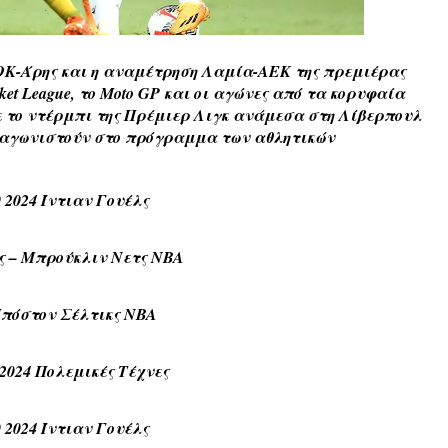
Κ-Άρης και η αναμέτρηση Λαμία-ΑΕΚ της πρεμιέρας
asket League, το Moto GP και οι αγώνες από τα κορυφαία
το ντέρμπι της Πρέμιερ Λιγκ ανάμεσα στη Λίβερπουλ
ωταγωνιστούν στο πρόγραμμα των αθλητικών
 2024 Ίντιαν Γουέλς
ς – Μπρούκλιν Νετς NBA
Μπόστον Σέλτικς NBA
2024 Πολεμικές Τέχνες
 2024 Ίντιαν Γουέλς