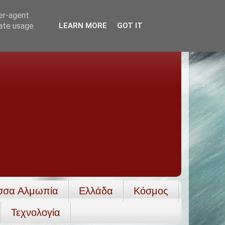
ser-agent
rate usage
LEARN MORE
GOT IT
σσα Αλμωπία
Ελλάδα
Κόσμος
Τεχνολογία