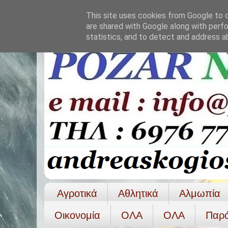
This site uses cookies from Google to de
are shared with Google along with perfo
statistics, and to detect and address a
Αγροτικά
Αθλητικά
Αλμωπία
Οικονομία
ΟΛΑ
ΟΛA
Παρ