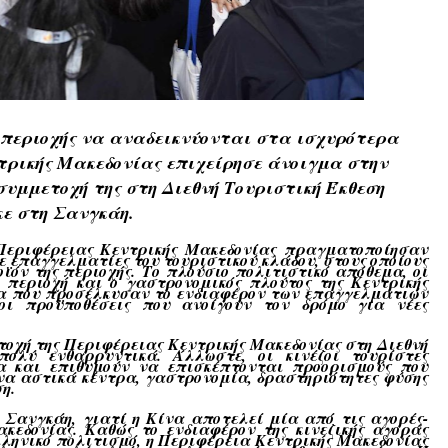
ς περιοχής να αναδεικνύονται στα ισχυρότερα
τρικής Μακεδονίας επιχείρησε άνοιγμα στην
συμμετοχή της στη Διεθνή Τουριστική Έκθεση
ε στη Σανγκάη
.
 Περιφέρειας Κεντρικής Μακεδονίας πραγματοποίησαν
επαγγελματίες του τουριστικού κλάδου, στους οποίους
ϊόν της περιοχής.
Το πλούσιο πολιτιστικό απόθεμα, οι
 περιοχή και ο γαστρονομικός πλούτος της Κεντρικής
ία που προσέλκυσαν το ενδιαφέρον των επαγγελματιών
οι προϋποθέσεις που ανοίγουν τον δρόμο για νέες
οχή της Περιφέρειας Κεντρικής Μακεδονίας στη Διεθνή
πολύ ενθαρρυντικά. Άλλωστε, οι κινέζοι τουρίστες
ια και επιθυμούν να επισκέπτονται προορισμούς που
να αστικά κέντρα, γαστρονομία, δραστηριότητες φύσης
η.
Σανγκάη, γιατί η Κίνα αποτελεί μία από τις αγορές-
κεδονίας. Καθώς το ενδιαφέρον της κινεζικής αγοράς
λληνικό πολιτισμό, η Περιφέρεια Κεντρικής Μακεδονίας