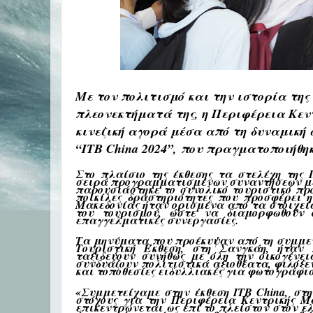
Με τον πολιτισμό και την ιστορία τη
πλεονεκτήματά της, η Περιφέρεια Κεν
κινεζική αγορά μέσα από τη δυναμική 
“
ITB China 2024”,
που πραγματοποιήθηκ
Στο πλαίσιο της έκθεσης τα στελέχη της
σειρά προγραμματισμένων συναντήσεων με 
παρουσιάστηκε το συνολικό τουριστικό προ
ποικίλες δραστηριότητες που προσφέρει η
Μακεδονίας ήταν ορισμένα από τα στοιχε
του τουρισμού, ώστε να διαμορφωθούν 
επαγγελματικές συνεργασίες.
Τα μηνύματα που προέκυψαν από τη συμμετ
Τουριστική Έκθεση, στη Σανγκάη, ήταν 
ταξιδεύουν συνήθως με όλη την οικογένε
συνδυάζουν πολιτιστικά αξιοθέατα, φιλόξε
και τοποθεσίες ειδυλλιακές για φωτογράφισ
«Συμμετείχαμε στην έκθεση ITB C
hina,
στη 
στόχους για την Περιφέρεια Κεντρικής Μα
επικεντρώνεται ως επί το πλείστον στον ε