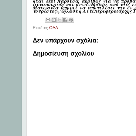
ήταν εκεί παρούσα, ακριβώς για να προβά
ανταπόκριση που συναντήσαμε από τους επ
Μακεδονία μπορεί να αποτελέσει τον εν δ
τουρίστες»
, δήλωσε η
Αντιπεριφερειάρχης Τ
Ετικέτες
ΟΛΑ
Δεν υπάρχουν σχόλια:
Δημοσίευση σχολίου