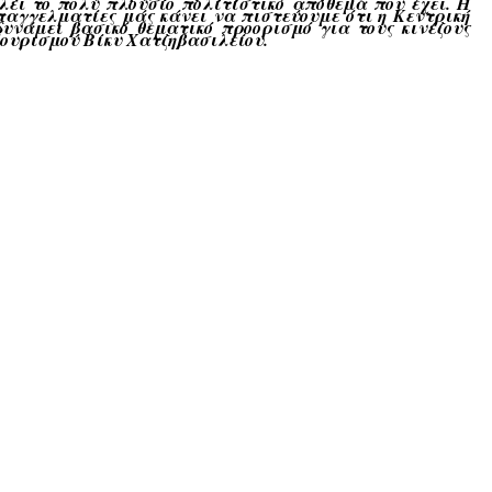
λει το πολύ πλούσιο πολιτιστικό απόθεμα που έχει. Η
αγγελματίες μάς κάνει να πιστεύουμε ότι η Κεντρική
υνάμει βασικό θεματικό προορισμό για τους κινέζους
ουρισμού Βίκυ Χατζηβασιλείου
.