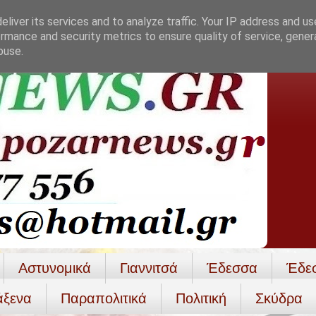
liver its services and to analyze traffic. Your IP address and u
rmance and security metrics to ensure quality of service, gene
buse.
Αστυνομικά
Γιαννιτσά
Έδεσσα
Έδε
άξενα
Παραπολιτικά
Πολιτική
Σκύδρα