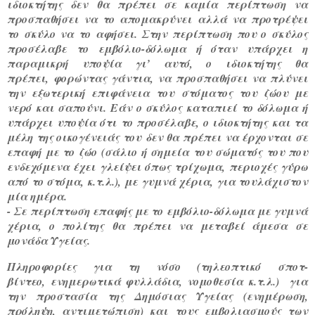
ιδιοκτήτης δεν θα πρέπει σε καμία περίπτωση να
προσπαθήσει να το απομακρύνει αλλά να προτρέψει
το σκύλο να το αφήσει. Στην περίπτωση που ο σκύλος
προσέλαβε το εμβόλιο-δόλωμα ή όταν υπάρχει η
παραμικρή υποψία γι’ αυτό, ο ιδιοκτήτης θα
πρέπει, φορώντας γάντια, να προσπαθήσει να πλύνει
την εξωτερική επιφάνεια του στόματος του ζώου με
νερό και σαπούνι. Εάν ο σκύλος καταπιεί το δόλωμα ή
υπάρχει υποψία ότι το προσέλαβε, ο ιδιοκτήτης και τα
μέλη της οικογένειάς του δεν θα πρέπει να έρχονται σε
επαφή με το ζώο (σάλιο ή σημεία του σώματός του που
ενδεχόμενα έχει γλείψει όπως τρίχωμα, περιοχές γύρω
από το στόμα, κ.τ.λ.), με γυμνά χέρια, για τουλάχιστον
μία ημέρα.
- Σε περίπτωση επαφής με το εμβόλιο-δόλωμα με γυμνά
χέρια, ο πολίτης θα πρέπει να μεταβεί άμεσα σε
μονάδα Υγείας.
Πληροφορίες για τη νόσο (τηλεοπτικό σποτ-
βίντεο, ενημερωτικά φυλλάδια, νομοθεσία κ.τ.λ.) για
την προστασία της Δημόσιας Υγείας (ενημέρωση,
πρόληψη, αντιμετώπιση) και τους εμβολιασμούς των