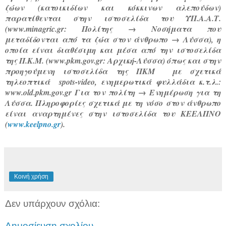
ζώων (κατοικιδίων και κόκκινων αλεπούδων)
παρατίθενται στην ιστοσελίδα του ΥΠ.Α.Α.Τ.
(www.minagric.gr: Πολίτης → Νοσήματα που
μεταδίδονται από τα ζώα στον άνθρωπο → Λύσσα), η
οποία είναι διαθέσιμη και μέσα από την ιστοσελίδα
της Π.Κ.Μ. (www.pkm.gov.gr: Αρχική-Λύσσα) όπως και στην
προηγούμενη ιστοσελίδα της ΠΚΜ
με σχετικά
τηλεοπτικά
spots
-
video
, ενημερωτικά φυλλάδια κ.τ.λ.:
www.
old
.pkm.gov.gr Για τον πολίτη → Ενημέρωση για τη
Λύσσα. Πληροφορίες σχετικά με τη νόσο στον άνθρωπο
είναι αναρτημένες στην ιστοσελίδα του ΚΕΕΛΠΝΟ
(
www.keelpno.gr
).
Κοινή χρήση
Δεν υπάρχουν σχόλια:
Δημοσίευση σχολίου