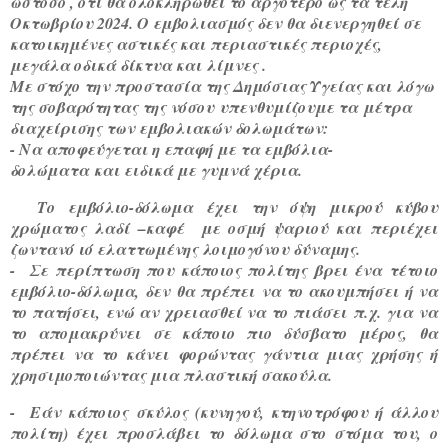
ωστόσο , ότι θα ολοκληρωθεί το αργότερο ως τα τέλη
Οκτωβρίου 2024. Ο εμβολιασμός δεν θα διενεργηθεί σε
κατοικημένες αστικές και περιαστικές περιοχές,
μεγάλα οδικά δίκτυα και λίμνες .
Με στόχο την προστασία της Δημόσιας Υγείας και λόγω
της σοβαρότητας της νόσου υπενθυμίζουμε τα μέτρα
διαχείρισης των εμβολιακών δολωμάτων:
- Να αποφεύγεται η επαφή με τα εμβόλια-
δολώματα και ειδικά με γυμνά χέρια.
Το εμβόλιο-δόλωμα έχει την όψη μικρού κύβου
χρώματος λαδί –καφέ
με οσμή ψαριού και περιέχει
ζωντανό ιό ελαττωμένης λοιμογόνου δύναμης.
-
Σε περίπτωση που κάποιος πολίτης βρει ένα τέτοιο
εμβόλιο-δόλωμα, δεν θα πρέπει να το ακουμπήσει ή να
το πατήσει, ενώ αν χρειασθεί να το πιάσει π.χ. για να
το απομακρύνει σε κάποιο πιο δύσβατο μέρος, θα
πρέπει να το κάνει φορώντας γάντια μιας χρήσης ή
χρησιμοποιώντας μια πλαστική σακούλα.
-
Εάν κάποιος σκύλος (κυνηγού, κτηνοτρόφου ή άλλου
πολίτη) έχει προσλάβει το δόλωμα στο στόμα του, ο