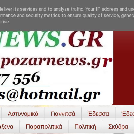
liver its services and to analyze traffic. Your IP address and u
rmance and security metrics to ensure quality of service, gene
buse.
Αστυνομικά
Γιαννιτσά
Έδεσσα
Έδε
άξενα
Παραπολιτικά
Πολιτική
Σκύδρα