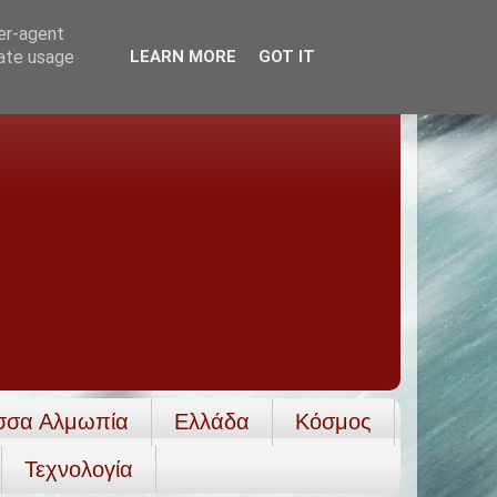
ser-agent
rate usage
LEARN MORE
GOT IT
σσα Αλμωπία
Ελλάδα
Κόσμος
Τεχνολογία