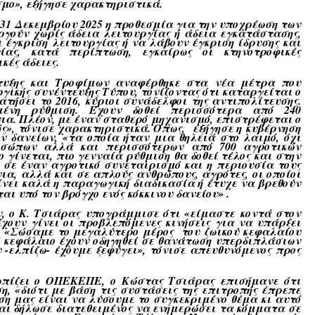
σμο
», εξήγησε χαρακτηριστικά.
31 Δεκεμβρίου 2025 η προθεσμία για την υποχρέωση των
γούν χωρίς άδεια λειτουργίας ή άδεια εγκατάστασης,
 έγκριση λειτουργίας ή να λάβουν έγκριση ίδρυσης και
ίας, κατά περίπτωση, εγκαίρως οι κτηνοτροφικές
κές άδειες.
τυξης και Τροφίμων αναφέρθηκε στα νέα μέτρα που
ργικής συνέντευξης Τύπου, τονίζοντας ότι καταργείται ο
ήσει το 2016, κύριοι συνάδελφοι της αντιπολίτευσης.
μένη ρύθμιση. Έχουν δοθεί περισσότερα από 240
ια. Πλέον, με έναν σταθερό μηχανισμό, επιστρέφεται ο
ς», τόνισε χαρακτηριστικά. Όπως, εξήγησε η κυβέρνηση
ν δανείων, «τα οποία ήταν μια θηλειά στο λαιμό, όχι
οσώπων αλλά και περισσότερων από 700 αγροτικών
 γίνεται, πιο γενναία ρύθμιση θα δοθεί τέλος και στην
σε έναν αγροτικό συνεταιρισμό και η περιουσία τους
ια, αλλά και σε απλούς ανθρώπους, αγρότες, οι οποίοι
αίνει καλά η παραγωγική διαδικασία ή έτυχε να βρεθούν
ται υπό τον βρόγχο ενός κόκκινου δανείου
» .
, ο Κ. Τσιάρας υπογράμμισε ότι «είμαστε κοντά στον
έχουν γίνει οι προβλεπόμενες κινήσεις για να υπάρξει
 «
Σώσαμε το μεγαλύτερο μέρος του ζωικού κεφαλαίου
ό κεφάλαιο έχουν οδηγηθεί σε θανάτωση υπερδιπλάσιων
-ελπίζω- έχουμε ξεφύγει
», τόνισε απευθυνόμενος προς
ωπίζει ο ΟΠΕΚΕΠΕ, ο Κώστας Τσιάρας επισήμανε ότι
, «διότι με βάση τις συστάσεις της επιτροπής έπρεπε
ση μας είναι να λύσουμε το συγκεκριμένο θέμα κι αυτό
και δήλωσε διατεθειμένος να ενημερώσει τα κόμματα σε