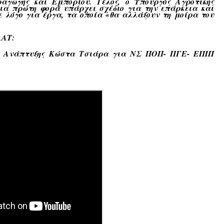
αγωγής και Εμπορίου. Τέλος, ο Υπουργός Αγροτικής
για πρώτη φορά υπάρχει σχέδιο για την επάρκεια και
ε λόγο για έργα, τα οποία «
θα αλλάξουν τη μοίρα του
ΑΑΤ:
κής Ανάπτυξης Κώστα Τσιάρα για ΝΣ ΠΟΠ- ΠΓΕ- ΕΠΙΠ