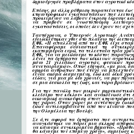
δημιούργησε προβλήματα στον αγροτικό κό
Επίσης, με άλλη ρύθμιση παρατείνεται έως 
κτηνοτροφικών εγκαταστάσεων που λειτουρ
προκειμένου να λάβουν έγκριση ίδρυσης και
να προβούν σε γνωστοποίηση λειτουργ
εγκαταστάσεις, οι οποίες δεν έχουν τις σχετι
Ταυτόχρονα, ο Υπουργός Αγροτικής Ανάπ
εξειδικεύτηκαν χθες στο πλαίσιο της διυπου
ΕΦΚ. «
Η απαλλαγή από τον ΕΦΚ είχε σταματ
Επαναφέραμε ουσιαστικά τη συγκεκρι
εκατομμύρια ευρώ, τα τελευταία τρία χρόν
ΕΦΚ, για να μειώσουμε το κόστος παραγωγή
λύνει τα ζητήματα των κόκκινων αγροτικώ
μόνο 21 χιλιάδων αγροτών, φυσικών πρ
συνεταιρισμών». Όπως εξήγησε, «με μια, όσο
ομηρία ανθρώπων που έτυχε να μπλεχτούν 
είναι ακόμα δεσμευμένη, εδώ και δέκα χρόν
είδαν, για μια με δύο χρονιές, να μην πηγ
σε μια δυσκολία της ζωής, και τώρα βρίσκον
Για την πανώλη των μικρών μηρυκαστικών
κλείσιμο του κύκλου» και ανακοίνωσε ότι 
οικονομική ανακούφιση στους κτηνοτρόφους.
της χώρας. Όταν χώρες με αντίστοιχο ζωικ
ζώων αντιλαμβάνεστε από τον κίνδυνο που 
την Ολομέλεια της Βουλής.
Σε ό,τι αφορά τα ζητήματα που αντιμετ
αναγκάστηκε να πάρει μια σκληρή απόφαση
να κάνουμε συγκεκριμένα βήματα». «
Πρόθε
θα κάνουμε τον επόμενο χρόνο
», σημείωσε 