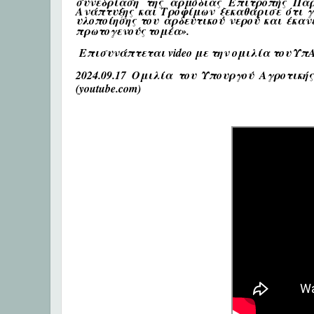
συνεδρίαση της αρμόδιας Επιτροπής Παρ
Ανάπτυξης και Τροφίμων ξεκαθάρισε ότι 
υλοποίησης του αρδευτικού νερού και έκαν
πρωτογενούς τομέα
».
Επισυνάπτεται video με την ομιλία του Υπ
2024.09.17 Ομιλία του Υπουργού Αγροτι
(youtube.com)