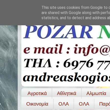
This site uses cookies from Google to de
are shared with Google along with perfo
statistics, and to detect and address a
Αγροτικά
Αθλητικά
Αλμωπία
Οικονομία
ΟΛΑ
ΟΛA
Παρ