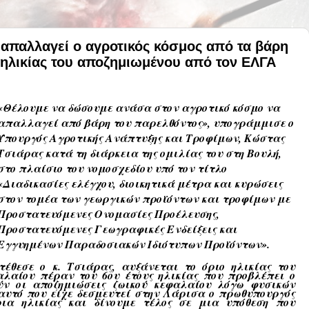
 απαλλαγεί ο αγροτικός κόσμος από τα βάρη
 ηλικίας του αποζημιωμένου από τον ΕΛΓΑ
«
Θέλουμε να δώσουμε ανάσα στον αγροτικό κόσμο να
απαλλαγεί από βάρη του παρελθόντος
», υπογράμμισε ο
Υπουργός Αγροτικής Ανάπτυξης και Τροφίμων, Κώστας
Τσιάρας κατά τη διάρκεια της ομιλίας του στη Βουλή,
στο πλαίσιο του νομοσχεδίου υπό τον τίτλο
«
Διαδικασίες ελέγχου, διοικητικά μέτρα και κυρώσεις
στον τομέα των γεωργικών προϊόντων και τροφίμων με
Προστατευόμενες Ονομασίες Προέλευσης,
Προστατευόμενες Γεωγραφικές Ενδείξεις και
Εγγυημένων Παραδοσιακών Ιδιότυπων Προϊόντων
»
.
θεσε ο κ. Τσιάρας, αυξάνεται το όριο ηλικίας του
λαίου πέραν του 6ου έτους ηλικίας που προβλέπει ο
ύν οι αποζημιώσεις ζωικού κεφαλαίου λόγω φυσικών
αυτό που είχε δεσμευτεί στην Λάρισα ο πρωθυπουργός
ια ηλικίας και δίνουμε τέλος σε μια υπόθεση που