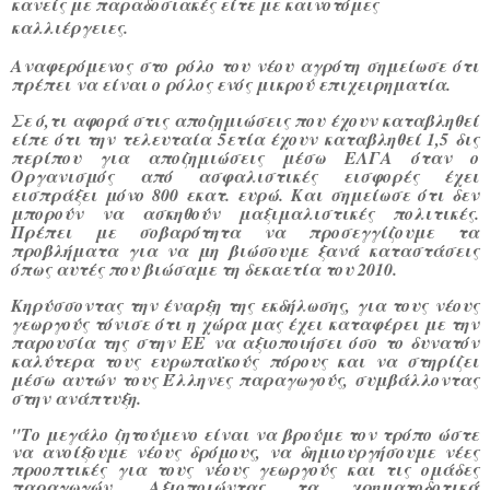
κανείς με παραδοσιακές είτε με καινοτόμες
καλλιέργειες.
Αναφερόμενος στο ρόλο του νέου αγρότη σημείωσε ότι
πρέπει να είναι ο ρόλος ενός μικρού επιχειρηματία.
Σε ό,τι αφορά στις αποζημιώσεις που έχουν καταβληθεί
είπε ότι την τελευταία 5ετία έχουν καταβληθεί 1,5 δις
περίπου για αποζημιώσεις μέσω ΕΛΓΑ όταν ο
Οργανισμός από ασφαλιστικές εισφορές έχει
εισπράξει μόνο 800 εκατ. ευρώ. Και σημείωσε ότι δεν
μπορούν να ασκηθούν μαξιμαλιστικές πολιτικές.
Πρέπει με σοβαρότητα να προσεγγίζουμε τα
προβλήματα για να μη βιώσουμε ξανά καταστάσεις
όπως αυτές που βιώσαμε τη δεκαετία του 2010.
Κηρύσσοντας την έναρξη της εκδήλωσης, για τους νέους
γεωργούς τόνισε ότι η χώρα μας έχει καταφέρει με την
παρουσία της στην ΕΕ να αξιοποιήσει όσο το δυνατόν
καλύτερα τους ευρωπαϊκούς πόρους και να στηρίζει
μέσω αυτών τους Έλληνες παραγωγούς, συμβάλλοντας
στην ανάπτυξη.
"Το μεγάλο ζητούμενο είναι να βρούμε τον τρόπο ώστε
να ανοίξουμε νέους δρόμους, να δημιουργήσουμε νέες
προοπτικές για τους νέους γεωργούς και τις ομάδες
παραγωγών. Αξιοποιώντας τα χρηματοδοτικά