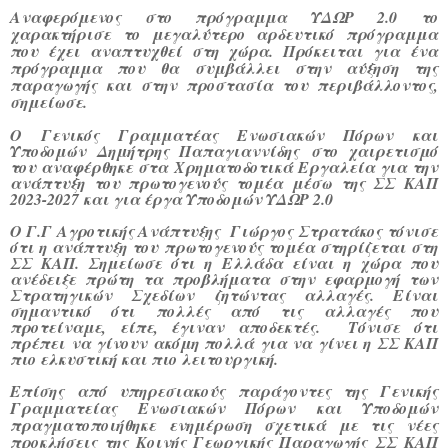
Αναφερόμενος στο πρόγραμμα ΥΔΩΡ 2.0 το
χαρακτήρισε το μεγαλύτερο αρδευτικό πρόγραμμα
που έχει αναπτυχθεί στη χώρα. Πρόκειται για ένα
πρόγραμμα που θα συμβάλλει στην αύξηση της
παραγωγής και στην προστασία του περιβάλλοντος,
σημείωσε.
Ο Γενικός Γραμματέας Ενωσιακών Πόρων και
Υποδομών Δημήτρης Παπαγιαννίδης
στο χαιρετισμό
του αναφέρθηκε στα Χρηματοδοτικά Εργαλεία για την
ανάπτυξη του πρωτογενούς τομέα μέσω της ΣΣ ΚΑΠ
2023-2027 και για έργα Υποδομών ΥΔΩΡ 2.0
Ο Γ.Γ Αγροτικής Ανάπτυξης Γιώργος Στρατάκος
τόνισε
ότι η ανάπτυξη του πρωτογενούς τομέα στηρίζεται στη
ΣΣ ΚΑΠ. Σημείωσε ότι η Ελλάδα είναι η χώρα που
ανέδειξε πρώτη τα προβλήματα στην εφαρμογή των
Στρατηγικών Σχεδίων ζητώντας αλλαγές. Είναι
σημαντικό ότι πολλές από τις αλλαγές που
προτείναμε, είπε, έγιναν αποδεκτές. Τόνισε ότι
πρέπει να γίνουν ακόμη πολλά για να γίνει η ΣΣ ΚΑΠ
πιο ελκυστική και πιο λειτουργική.
Επίσης από υπηρεσιακούς παράγοντες της Γενικής
Γραμματείας Ενωσιακών Πόρων και Υποδομών
πραγματοποιήθηκε ενημέρωση σχετικά με τις νέες
προκλήσεις της Κοινής Γεωργικής Παραγωγής ΣΣ ΚΑΠ