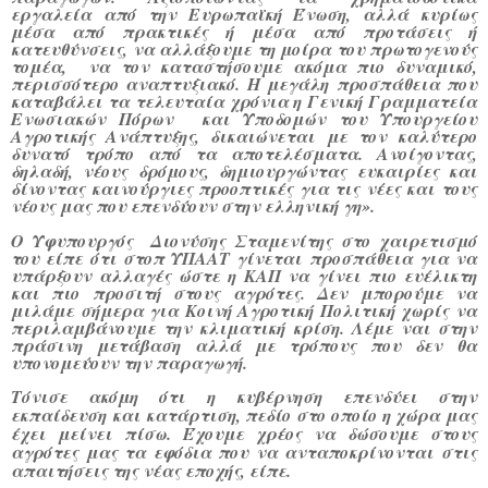
εργαλεία από την Ευρωπαϊκή Ένωση, αλλά κυρίως
μέσα από πρακτικές ή μέσα από προτάσεις ή
κατευθύνσεις, να αλλάξουμε τη μοίρα του πρωτογενούς
τομέα, να τον καταστήσουμε ακόμα πιο δυναμικό,
περισσότερο αναπτυξιακό. Η μεγάλη προσπάθεια που
καταβάλει τα τελευταία χρόνια η Γενική Γραμματεία
Ενωσιακών Πόρων και Υποδομών του Υπουργείου
Αγροτικής Ανάπτυξης, δικαιώνεται με τον καλύτερο
δυνατό τρόπο από τα αποτελέσματα. Ανοίγοντας,
δηλαδή, νέους δρόμους, δημιουργώντας ευκαιρίες και
δίνοντας καινούργιες προοπτικές για τις νέες και τους
νέους μας που επενδύουν στην ελληνική γη».
Ο Υφυπουργός Διονύσης Σταμενίτης
στο χαιρετισμό
του είπε ότι στοπ ΥΠΑΑΤ γίνεται προσπάθεια για να
υπάρξουν αλλαγές ώστε η ΚΑΠ να γίνει πιο ευέλικτη
και πιο προσιτή στους αγρότες. Δεν μπορούμε να
μιλάμε σήμερα για Κοινή Αγροτική Πολιτική χωρίς να
περιλαμβάνουμε την κλιματική κρίση. Λέμε ναι στην
πράσινη μετάβαση αλλά με τρόπους που δεν θα
υπονομεύουν την παραγωγή.
Τόνισε ακόμη ότι η κυβέρνηση επενδύει στην
εκπαίδευση και κατάρτιση, πεδίο στο οποίο η χώρα μας
έχει μείνει πίσω. Έχουμε χρέος να δώσουμε στους
αγρότες μας τα εφόδια που να ανταποκρίνονται στις
απαιτήσεις της νέας εποχής, είπε.