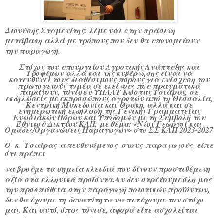
Διονύσης Σταμενίτης: λέμε ναι στην πράσινη
μετάβαση αλλά με τρόπους που δεν θα υπονομεύουν
την παραγωγή.
Στόχος του υπουργείου Αγροτικής Ανάπτυξης και
Τροφίμων αλλά και της κυβέρνησης είναι να
κατευθύνει τους διαθέσιμους πόρους για ενίσχυση του
πρωτογενούς τομέα σε εκείνους που πραγματικά
παράγουν, τόνισε ο ΥΠΑΑΤ Κώστας Τσιάρας, σε
εκδηλώσεις με εκπροσώπους αγροτών από τη Θεσσαλία,
Κεντρική Μακεδονία και Θράκη, αλλά και σε
ενημερωτική εκδήλωση της Γενικής Γραμματείας
Ενωσιακών Πόρων και Υποδομών με τη Συμβολή του
Εθνικού Δικτύου ΚΑΠ, με θέμα: «Νέοι Γεωργοί και
Ομάδες/Οργανώσεις Παραγωγών» στο ΣΣ ΚΑΠ 2023-2027
Ο κ. Τσιάρας απευθυνόμενος στους παραγωγούς είπε
ότι πρέπει
να βρούμε τα σημεία κλειδιά που δίνουν προστιθέμενη
αξία στα ελληνικά προϊόντα.Αν δεν στρέψουμε όλη μας
την προσπάθεια στην παραγωγή ποιοτικών προϊόντων,
δεν θα έχουμε τη δυνατότητα να πετύχουμε τον στόχο
μας. Και αυτό, όπως τόνισε, αφορά είτε ασχολείται