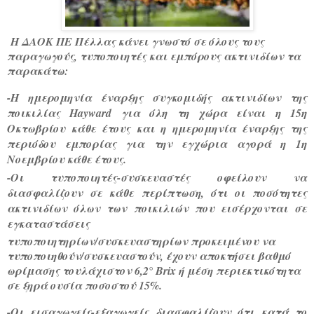
Η ΔΑΟΚ ΠΕ Πέλλας κάνει γνωστό σε όλους τους
παραγωγούς, τυποποιητές και εμπόρους ακτινιδίων τα
παρακάτω:
-Η ημερομηνία έναρξης συγκομιδής ακτινιδίων της
ποικιλίας Hayward για όλη τη χώρα είναι η 15η
Οκτωβρίου κάθε έτους και η ημερομηνία έναρξης της
περιόδου εμπορίας για την εγχώρια αγορά η 1η
Νοεμβρίου κάθε έτους.
-Οι τυποποιητές-συσκευαστές οφείλουν να
διασφαλίζουν σε κάθε περίπτωση, ότι οι ποσότητες
ακτινιδίων όλων των ποικιλιών που εισέρχονται σε
εγκαταστάσεις
τυποποιητηρίων/συσκευαστηρίων προκειμένου να
τυποποιηθούν/συσκευαστούν, έχουν αποκτήσει βαθμό
ωρίμασης τουλάχιστον 6,2° Brix ή μέση περιεκτικότητα
σε ξηρά ουσία ποσοστού 15%.
-Οι εισαγωγείς-εξαγωγείς διασφαλίζουν ότι κατά το