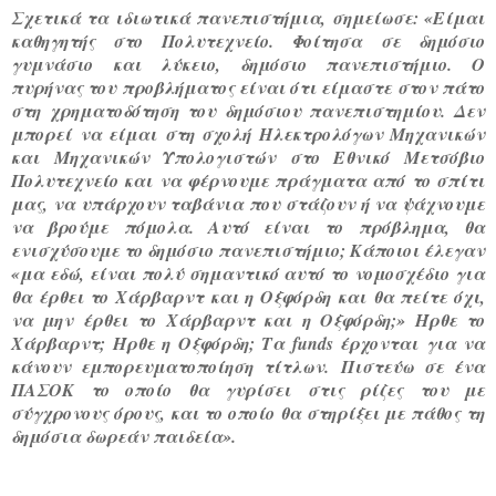
Σχετικά τα ιδιωτικά πανεπιστήμια, σημείωσε: «
Είμαι
καθηγητής στο Πολυτεχνείο. Φοίτησα σε δημόσιο
γυμνάσιο και λύκειο, δημόσιο πανεπιστήμιο. Ο
πυρήνας του προβλήματος είναι ότι είμαστε στον πάτο
στη χρηματοδότηση του δημόσιου πανεπιστημίου. Δεν
μπορεί να είμαι στη σχολή Ηλεκτρολόγων Μηχανικών
και Μηχανικών Υπολογιστών στο Εθνικό Μετσόβιο
Πολυτεχνείο και να φέρνουμε πράγματα από το σπίτι
μας, να υπάρχουν ταβάνια που στάζουν ή να ψάχνουμε
να βρούμε πόμολα. Αυτό είναι το πρόβλημα, θα
ενισχύσουμε το δημόσιο πανεπιστήμιο; Κάποιοι έλεγαν
«μα εδώ, είναι πολύ σημαντικό αυτό το νομοσχέδιο για
θα έρθει το Χάρβαρντ και η Οξφόρδη και θα πείτε όχι,
να μην έρθει το Χάρβαρντ και η Οξφόρδη;» Ήρθε το
Χάρβαρντ; Ήρθε η Οξφόρδη; Τα funds έρχονται για να
κάνουν εμπορευματοποίηση τίτλων.
Πιστεύω σε ένα
ΠΑΣΟΚ το οποίο θα γυρίσει στις ρίζες του με
σύγχρονους όρους, και το οποίο θα στηρίξει με πάθος τη
δημόσια δωρεάν παιδεία
».