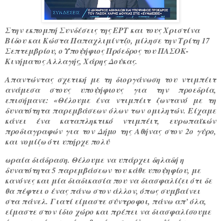
Στην εκπομπή Συνδέσεις της ΕΡΤ και τους Χριστίνα
Βίδου και Κώστα Παπαχλιμίντζο, μίλησε την Τρίτη 17
Σεπτεμβρίου, ο Υποψήφιος Πρόεδρος του ΠΑΣΟΚ-
Κινήματος Αλλαγής, Χάρης Δούκας.
Aπαντώντας σχετική με τη διοργάνωση του ντιμπέιτ
ανάμεσα στους υποψήφιους για την προεδρία,
επισήμανε: «
Θέλουμε ένα ντιμπέιτ ζωντανό με τη
δυνατότητα παρεμβάσεων όλων των ομιλητών. Είχαμε
κάνει ένα καταπληκτικό ντιμπέιτ, ευρωπαϊκών
προδιαγραφών για τον Δήμο της Αθήνας στον 2ο γύρο,
και νομίζω ότι υπήρχε πολύ
ωραία διάδραση. Θέλουμε να υπάρχει δηλαδή η
δυνατότητα 5 παρεμβάσεων του κάθε υποψηφίου, με
κανόνες και μία διαδικασία που να διασφαλίζει ότι δε
θα πέφτει ο ένας πάνω στον άλλον, όπως συμβαίνει
στα πάνελ.
Γιατί είμαστε σύντροφοι, πάνω απ’ όλα,
είμαστε στον ίδιο χώρο και πρέπει να διασφαλίσουμε