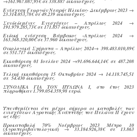
→161.967.087,95€ σε 338.887 δικαιούχους.
Ενίσχυση Γεωργών Νεαρής Ηλικίας- Δεκέμβριος 2023 →
23.314.053,78€ σε 49.239 δικαιούχους.
Συνδεδεμένες Ενισχύσεις – Απρίλιος 2024 →
191.979.285,73€ σε 171.857 δικαιούχους.
Ειδική ενίσχυση Βάμβακος -Απρίλιος 2024 →
163.368.320,00€ σε 37.960 δικαιούχους.
Οικολογικά Σχήματα – Απρίλιος 2024→ 398.483.010,89€
σε 551.717 δικαιούχους.
Εκκαθάριση 01 Ιουλίου 2024 →91.696.644,14€ σε 487.208
δικαιούχους.
Τελική εκκαθάριση 15 Οκτωβρίου 2024 → 14.118.745,51
σε 54.430 δικαιούχους.
ΣΥΝΟΛΙΚΑ ΓΙΑ ΤΟΝ ΠΥΛΩΝΑ Ι, στο έτος 2023
πληρωθήκαν 1.799.054.359,98 ευρώ.
Υπενθυμίζεται ότι μέχρι σήμερα οι καταβολές των
ενισχύσεων Αγροτικής Ανάπτυξης του Πυλώνα ΙΙ έχουν
ως εξής:
Προκαταβολή 70% Νοέμβριος 2023 Μέτρο 10
(Αγροπεριβαντολογικά) → 33.184.926,38€ σε 13.863
δικαιούχους.