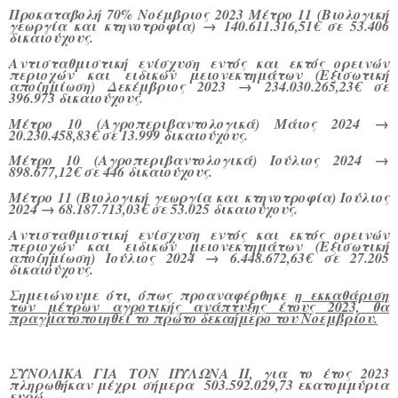
Προκαταβολή 70% Νοέμβριος 2023 Μέτρο 11 (Βιολογική
γεωργία και κτηνοτροφία) → 140.611.316,51€ σε 53.406
δικαιούχους.
Αντισταθμιστική ενίσχυση εντός και εκτός ορεινών
περιοχών και ειδικών μειονεκτημάτων (Εξισωτική
αποζημίωση) Δεκέμβριος 2023 → 234.030.265,23€ σε
396.973 δικαιούχους.
Μέτρο 10 (Αγροπεριβαντολογικά) Μάιος 2024 →
20.230.458,83€ σε 13.999 δικαιούχους.
Μέτρο 10 (Αγροπεριβαντολογικά) Ιούλιος 2024 →
898.677,12€ σε 446 δικαιούχους.
Μέτρο 11 (Βιολογική γεωργία και κτηνοτροφία) Ιούλιος
2024 → 68.187.713,03€ σε 53.025 δικαιούχους.
Αντισταθμιστική ενίσχυση εντός και εκτός ορεινών
περιοχών και ειδικών μειονεκτημάτων (Εξισωτική
αποζημίωση) Ιούλιος 2024 → 6.448.672,63€ σε 27.205
δικαιούχους.
Σημειώνουμε ότι, όπως προαναφέρθηκε
η εκκαθάριση
των μέτρων αγροτικής ανάπτυξης έτους 2023, θα
πραγματοποιηθεί το πρώτο δεκαήμερο του Νοεμβρίου.
ΣΥΝΟΛΙΚΑ ΓΙΑ ΤΟΝ ΠΥΛΩΝΑ ΙΙ, για το έτος 2023
πληρωθήκαν μέχρι σήμερα 503.592.029,73 εκατομμύρια
ευρώ.