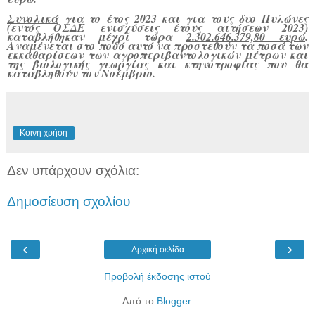
Συνολικά
για το έτος 2023 και για τους δυο Πυλώνες
(εντός ΟΣΔΕ ενισχύσεις έτους αιτήσεων 2023)
καταβλήθηκαν μέχρι τώρα
2.302.646.379,80 ευρώ
.
Αναμένεται στο ποσό αυτό να προστεθούν τα ποσά των
εκκαθαρίσεων των αγροπεριβαντολογικών μέτρων και
της βιολογικής γεωργίας και κτηνοτροφίας που θα
καταβληθούν τον Νοέμβριο.
Κοινή χρήση
Δεν υπάρχουν σχόλια:
Δημοσίευση σχολίου
‹
›
Αρχική σελίδα
Προβολή έκδοσης ιστού
Από το
Blogger
.