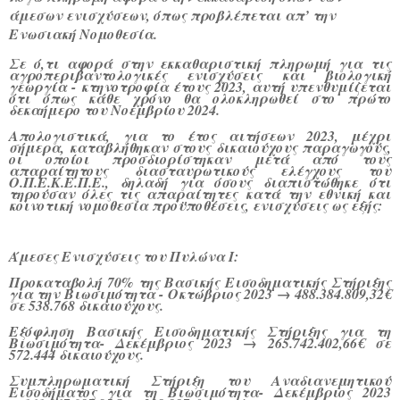
άμεσων ενισχύσεων, όπως προβλέπεται απ’ την
Ενωσιακή Νομοθεσία.
Σε ό,τι αφορά στην εκκαθαριστική πληρωμή για τις
αγροπεριβαντολογικές ενισχύσεις και βιολογική
γεωργία - κτηνοτροφία έτους 2023, αυτή υπενθυμίζεται
ότι όπως κάθε χρόνο θα ολοκληρωθεί στο πρώτο
δεκαήμερο του Νοεμβρίου 2024.
Απολογιστικά,
για το έτος αιτήσεων 2023, μέχρι
σήμερα, καταβλήθηκαν στους δικαιούχους παραγωγούς,
οι οποίοι προσδιορίστηκαν μετά από τους
απαραίτητους διασταυρωτικούς ελέγχους του
Ο.Π.Ε.Κ.Ε.Π.Ε., δηλαδή για όσους διαπιστώθηκε ότι
τηρούσαν όλες τις απαραίτητες κατά την εθνική και
κοινοτική νομοθεσία προϋποθέσεις, ενισχύσεις ως εξής:
Άμεσες Ενισχύσεις του Πυλώνα Ι:
Προκαταβολή 70% της Βασικής Εισοδηματικής Στήριξης
για την Βιωσιμότητα - Οκτώβριος 2023 → 488.384.809,32€
σε 538.768 δικαιούχους.
Εξόφληση Βασικής Εισοδηματικής Στήριξης για τη
Βιωσιμότητα- Δεκέμβριος 2023 → 265.742.402,66€ σε
572.444 δικαιούχους.
Συμπληρωματική Στήριξη του Αναδιανεμητικού
Εισοδήματος για τη Βιωσιμότητα- Δεκέμβριος 2023