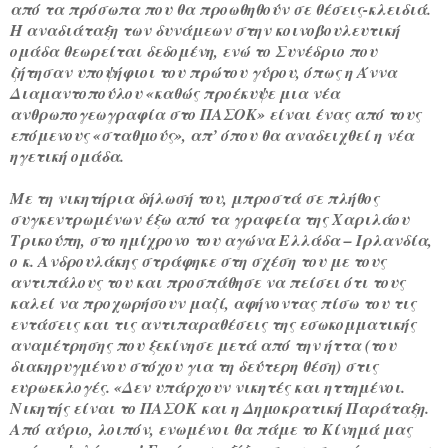
από τα πρόσωπα που θα προωθηθούν σε θέσεις-κλειδιά.
Η αναδιάταξη των δυνάμεων στην κοινοβουλευτική
ομάδα θεωρείται δεδομένη, ενώ το Συνέδριο που
ζήτησαν υποψήφιοι του πρώτου γύρου, όπως η Άννα
Διαμαντοπούλου «καθώς προέκυψε μια νέα
ανθρωπογεωγραφία στο ΠΑΣΟΚ» είναι ένας από τους
επόμενους «σταθμούς», απ’ όπου θα αναδειχθεί η νέα
ηγετική ομάδα.
Με τη νικητήρια δήλωσή του, μπροστά σε πλήθος
συγκεντρωμένων έξω από τα γραφεία της Χαριλάου
Τρικούπη, στο ημίχρονο του αγώνα Ελλάδα – Ιρλανδία,
ο κ. Ανδρουλάκης στράφηκε στη σχέση του με τους
αντιπάλους του και προσπάθησε να πείσει ότι τους
καλεί να προχωρήσουν μαζί, αφήνοντας πίσω του τις
εντάσεις και τις αντιπαραθέσεις της εσωκομματικής
αναμέτρησης που ξεκίνησε μετά από την ήττα (του
διακηρυγμένου στόχου για τη δεύτερη θέση) στις
ευρωεκλογές. «Δεν υπάρχουν νικητές και ηττημένοι.
Νικητής είναι το ΠΑΣΟΚ και η Δημοκρατική Παράταξη.
Από αύριο, λοιπόν, ενωμένοι θα πάμε το Κίνημά μας