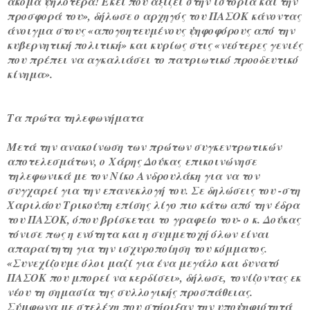
ακόμα ψηλότερα! Εκεί που αξίζει στην ιστορία και την
προσφορά του», δήλωσε ο αρχηγός του ΠΑΣΟΚ κάνοντας
άνοιγμα στους «απογοητευμένους ψηφοφόρους από την
κυβερνητική πολιτική» και κυρίως στις «νεότερες γενιές
που πρέπει να αγκαλιάσει το πατριωτικό προοδευτικό
κίνημα».
Τα πρώτα τηλεφωνήματα
Μετά την ανακοίνωση των πρώτων συγκεντρωτικών
αποτελεσμάτων, ο
Χάρης Δούκας
επικοινώνησε
τηλεφωνικά με τον Νίκο Ανδρουλάκη για να τον
συγχαρεί για την επανεκλογή του. Σε δηλώσεις του -στη
Χαριλάου Τρικούπη επίσης λίγο πιο κάτω από την έδρα
του ΠΑΣΟΚ, όπου βρίσκεται το γραφείο του- ο κ. Δούκας
τόνισε πως η ενότητα και η συμμετοχή όλων είναι
απαραίτητη για την ισχυροποίηση του κόμματος.
«Συνεχίζουμε όλοι μαζί για ένα μεγάλο και δυνατό
ΠΑΣΟΚ που μπορεί να κερδίσει», δήλωσε, τονίζοντας εκ
νέου τη σημασία της συλλογικής προσπάθειας.
Σύμφωνα με στελέχη που στήριξαν την υποψηφιότητά