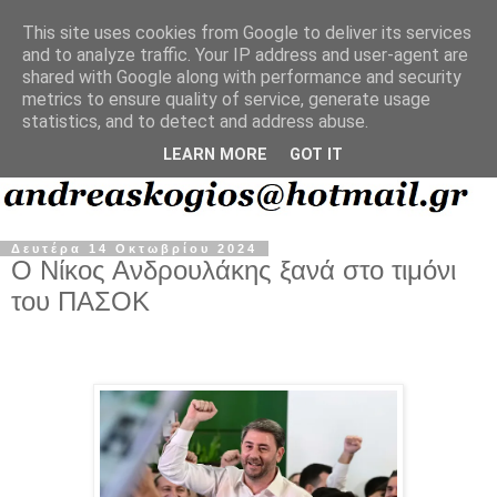
This site uses cookies from Google to deliver its services
and to analyze traffic. Your IP address and user-agent are
shared with Google along with performance and security
metrics to ensure quality of service, generate usage
statistics, and to detect and address abuse.
LEARN MORE
GOT IT
Δευτέρα 14 Οκτωβρίου 2024
Ο Νίκος Ανδρουλάκης ξανά στο τιμόνι
του ΠΑΣΟΚ