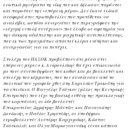
ενωτικά μηνύματα τη νίκη του και δήλωσαν παρόντες
και παρούσες την «επόμενη μέρα». Δεν έκανε ειδικά
αναφορά στις πρωτοβουλίες που προτίθεται να
αναλάβει, ωστόσο συνεργάτες του περιγράφουν την
«ισχυρή εντολή συνέχειας» που έλαβε ως αφετηρία για
την άσκηση αξιόπιστης και μαχητικής αντιπολίτευσης,
που εκ των πραγμάτων απαιτεί κλίμα ενότητας και
συνεργασίας για να πετύχει.
Στελέχη του ΠΑΣΟΚ προβλέπουν ότι μέσα στις
επόμενες μέρες ο κ. Ανδρουλάκης θα έχει επικοινωνία
με τους συνυποψηφίους του καθώς και με βουλευτές και
στελέχη του κόμματος, που τον συνόδευσαν από το
πολιτικό του γραφείο χθες στη Χαριλάου Τρικούπη για
τα επινίκια. Ο
Βαγγέλης Τσόγκας
(μέλος της Κεντρικής
Επιτροπής) που είχε τη βασική ευθύνη της προεκλογικής
του καμπάνιας, οι δύο βουλευτές
Επικρατείας
Δημήτρης Μάντζος
και
Παναγιώτης
Δουδωνής
, ο
Παύλος Χρηστίδης
, οι υποψήφιοι
ευρωβουλευτές
Λευτέρης Καρχιμάκης
,
Κώστας
Τσουκαλάς
και
Όλγα Μαρκογιαννάκη
είναι κάποια