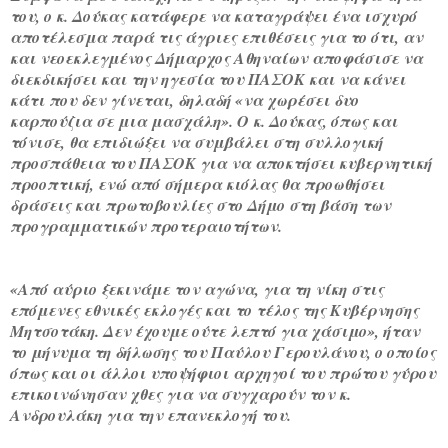
του, ο κ. Δούκας κατάφερε να καταγράψει ένα ισχυρό
αποτέλεσμα παρά τις άγριες επιθέσεις για το ότι, αν
και νεοεκλεγμένος Δήμαρχος Αθηναίων αποφάσισε να
διεκδικήσει και την ηγεσία του ΠΑΣΟΚ και να κάνει
κάτι που δεν γίνεται, δηλαδή «να χωρέσει δυο
καρπούζια σε μια μασχάλη». Ο κ. Δούκας, όπως και
τόνισε, θα επιδιώξει να συμβάλει στη συλλογική
προσπάθεια του ΠΑΣΟΚ για να αποκτήσει κυβερνητική
προοπτική, ενώ από σήμερα κιόλας θα προωθήσει
δράσεις και πρωτοβουλίες στο Δήμο στη βάση των
προγραμματικών προτεραιοτήτων.
«Από αύριο ξεκινάμε τον αγώνα, για τη νίκη στις
επόμενες εθνικές εκλογές και το τέλος της Κυβέρνησης
Μητσοτάκη. Δεν έχουμε ούτε λεπτό για χάσιμο», ήταν
το μήνυμα τη δήλωσης του Παύλου Γερουλάνου, ο οποίος
όπως και οι άλλοι υποψήφιοι αρχηγοί του πρώτου γύρου
επικοινώνησαν χθες για να συγχαρούν τον κ.
Ανδρουλάκη για την επανεκλογή του.