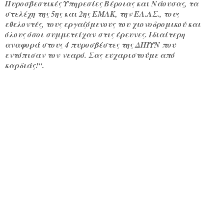
Πυροσβεστικές Υπηρεσίες Βέροιας και Νάουσας, τα
στελέχη της 5ης και 2ης ΕΜΑΚ, την ΕΛ.ΑΣ., τους
εθελοντές, τους εργαζόμενους του χιονοδρομικού και
όλους όσοι συμμετείχαν στις έρευνες. Ιδιαίτερη
αναφορά στους 4 πυροσβέστες της ΔΙΠΥΝ που
εντόπισαν τον νεαρό. Σας ευχαριστούμε από
καρδιάς!“.