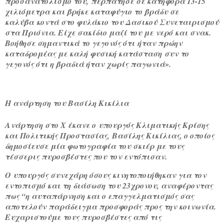
προσανατολισμό του, περπάτησε σε κατηφόρα 13-15
χιλιόμετρα και βρήκε καταφύγιο το βράδυ σε
καλύβα κοντά στο φυλάκιο του Δασικού Συνεταιρισμού
στα Πριόνια. Είχε σακίδιο μαζί του με νερό και σνακ.
Βοήθησε σημαντικά το γεγονός ότι ήταν πρώην
καταδρομέας με καλή φυσική κατάσταση συν το
γεγονός ότι η βραδιά ήταν χωρίς παγωνιά».
Η ανάρτηση του Βασίλη Κικίλια
Ανάρτηση στο X έκανε ο υπουργός Κλιματικής Κρίσης
και Πολιτικής Προστασίας, Βασίλης Κικίλιας, ο οποίος
δημοσίευσε μία φωτογραφία του σκιέρ με τους
τέσσερις πυροσβέστες που τον εντόπισαν.
Ο υπουργός συνεχάρη όσους κινητοποιήθηκαν για τον
εντοπισμό και τη διάσωση του 23χρονου, αναφέροντας
πως “η αυταπάρνηση και ο επαγγελματισμός σας
αποτελούν παράδειγμα προσφοράς προς την κοινωνία.
Ευχαριστούμε τους πυροσβέστες από τις