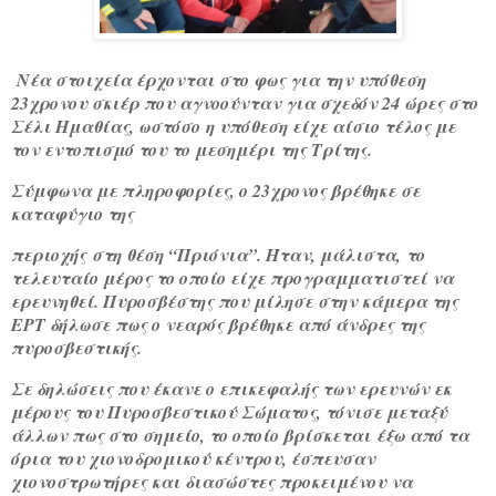
Νέα στοιχεία έρχονται στο φως για την υπόθεση
23χρονου σκιέρ που αγνοούνταν για σχεδόν 24 ώρες στο
Σέλι Ημαθίας, ωστόσο
η υπόθεση είχε αίσιο τέλος με
τον εντοπισμό του το μεσημέρι της Τρίτης
.
Σύμφωνα με πληροφορίες, ο 23χρονος βρέθηκε σε
καταφύγιο της
περιοχής στη θέση “Πριόνια”. Ήταν, μάλιστα, το
τελευταίο μέρος το οποίο είχε προγραμματιστεί να
ερευνηθεί. Πυροσβέστης που μίλησε στην κάμερα της
ΕΡΤ δήλωσε πως ο νεαρός βρέθηκε από άνδρες της
πυροσβεστικής.
Σε δηλώσεις που έκανε ο επικεφαλής των ερευνών εκ
μέρους του Πυροσβεστικού Σώματος, τόνισε μεταξύ
άλλων πως στο σημείο, το οποίο βρίσκεται έξω από τα
όρια του χιονοδρομικού κέντρου, έσπευσαν
χιονοστρωτήρες και διασώστες προκειμένου να