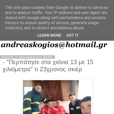
This site uses cookies from Google to deliver its services
and to analyze traffic. Your IP address and user-agent are
shared with Google along with performance and security
metrics to ensure quality of service, generate usage
statistics, and to detect and address abuse.
LEARN MORE
GOT IT
Τρίτη 7 Ιανουαρίου 2025
- "Περπάτησε στα χιόνια 13 με 15
χιλιόμετρα" ο 23χρονος σκιέρ