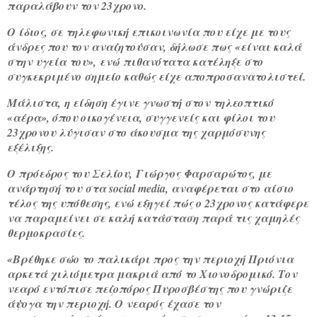
παραλάβουν τον 23χρονο.
Ο ίδιος, σε τηλεφωνική επικοινωνία που είχε με τους
άνδρες που τον αναζητούσαν, δήλωσε πως «είναι καλά
στην υγεία του», ενώ πιθανότατα κατέληξε στο
συγκεκριμένο σημείο καθώς είχε αποπροσανατολιστεί.
Μάλιστα, η είδηση έγινε γνωστή στον τηλεοπτικό
«αέρα», όπου οικογένεια, συγγενείς και φίλοι του
23χρονου λύγισαν στο άκουσμα της χαρμόσυνης
εξέλιξης.
O πρόεδρος του Σελίου, Γιώργος Φαρσαρώτος, με
ανάρτησή του στα social media, αναφέρεται στο αίσιο
τέλος της υπόθεσης, ενώ εξηγεί πώς ο 23χρονος κατάφερε
να παραμείνει σε καλή κατάσταση παρά τις χαμηλές
θερμοκρασίες.
«Βρέθηκε σώο το παλικάρι προς την περιοχή Πριόνια
αρκετά χιλιόμετρα μακριά από το Χιονοδρομικό. Τον
νεαρό εντόπισε πεζοπόρος Πυροσβέστης που γνώριζε
άψογα την περιοχή. Ο νεαρός έχασε τον