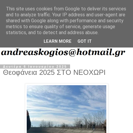
This site uses cookies from Google to deliver its services
and to analyze traffic. Your IP address and user-agent are
shared with Google along with performance and security
metrics to ensure quality of service, generate usage
statistics, and to detect and address abuse.
LEARN MORE
GOT IT
Δευτέρα 6 Ιανουαρίου 2025
Θεοφάνεια 2025 ΣΤΟ ΝΕΟΧΩΡΙ