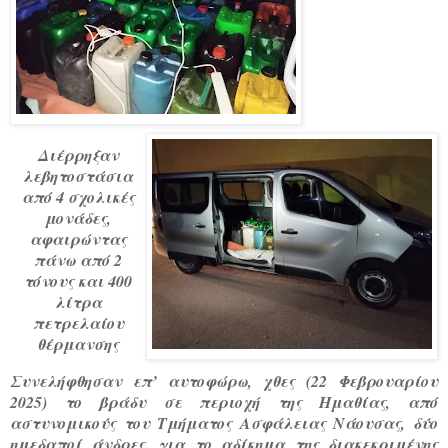
Διέρρηξαν
λεβητοστάσια
από 4 σχολικές
μονάδες,
αφαιρώντας
πάνω από 2
τόνους και 400
λίτρα
πετρελαίου
θέρμανσης
Συνελήφθησαν επ’ αυτοφώρω, χθες (22 Φεβρουαρίου
2025) το βράδυ σε περιοχή της Ημαθίας, από
αστυνομικούς του Τμήματος Ασφάλειας Νάουσας, δύο
ημεδαποί άνδρες, για το αδίκημα της διακεκριμένης