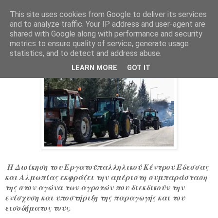
This site uses cookies from Google to deliver its services
and to analyze traffic. Your IP address and user-agent are
shared with Google along with performance and security
Τετάρτη 5 Φεβρουαρίου 2025
metrics to ensure quality of service, generate usage
ΣΤΗΡΙΞΗ ΑΓΡΟΤΩΝ
statistics, and to detect and address abuse.
LEARN MORE
GOT IT
Η Διοίκηση του Εργατοϋπαλληλικού Κέντρου Έδεσσας
και Αλμωπίας εκφράζει την αμέριστη συμπαράσταση
της στον αγώνα των αγροτών που διεκδικούν την
ενίσχυση και υποστήριξη της παραγωγής και του
εισοδήματος τους.